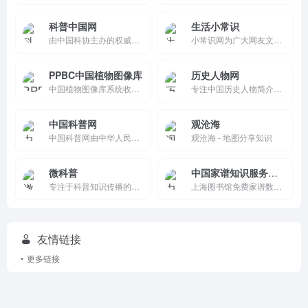
科普中国网
生活小常识
由中国科协主办的权威科普网站，提供丰富的科普文章、视频和图片，涵盖自然科学、工程技术、健康生活等多个领域。支持多平台使用，界面简洁，内容权威，是提升科学素养的好去处。
小常识网为广大网友文学小常识,文化小常识,历史小常识,健康小常识,护肤小常识,健康小常识,安全小常识,消防小常识,交通小常识,地理小常识,科学小常识,了解更多生活常识就上小常识网
PPBC中国植物图像库
历史人物网
中国植物图像库系统收集、数字化整理并长效保存植物照片、植物底片、植物幻灯片、植物数码图片源文件及其拷贝的实体库，并提供图片销售代理和在线整理。为用户提供一个方便快捷的植物图片信息的平台。
专注中国历史人物简介与事件，提供“历史上的今天”和朝代分类传记，如汉朝申屠嘉生平。特点包括中文呈现、教育导向和清晰导航，功能覆盖事件浏览、人物查询及扩展阅读。免费简洁，适合历史爱好者学习。
中国科普网
观沧海
中国科普网由中华人民共和国科学技术部主管主办，科普时报社运营。
观沧海 - 地图分享知识
微科普
中国家谱知识服务平台
专注于科普知识传播的高层次科普媒体，以成为中国科普网站中的一面镜子为出发点，提供负责、有趣、权威的科普知识，在中国科普群体中有着良好声誉和重要影响。
上海图书馆免费家谱数字神器！10万+册古籍高清阅读，姓氏/地名智能搜索，谱系图可视化。明清近现代资源全覆盖，寻根溯源超便捷，无需注册下载PDF，华人家族历史研究必备，文化传承一站式！
友情链接
更多链接