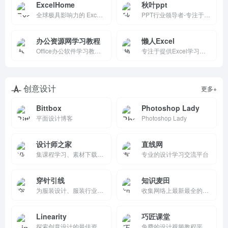
ExcelHome
秋叶ppt
全球极具影响力的 Excel 门户和 Office 视频教程培训中心，提供丰富的学习资源、视频教程和社区互动。它通过实用的在线工具和专业的培训课程，帮助用户提升 Excel 和 Office 技能，是学习和提升工作效率的理想选择。
PPT行业领导者-专注于高端PPT设计与培训
办公资源网学习教程
懒人Excel
Office办公软件学习教程_办公软件学习培训视频教程
专注于提供Excel学习资源和技巧的网站，内容涵盖公式、VBA编程、数据处理等。它适合初学者和进阶用户，提供实用的技巧和解决方案，帮助用户提升工作效率。
创意设计
更多+
Bittbox
Photoshop Lady
平面设计博客
Photoshop Lady
设计师之家
直线网
集课程学习、素材下载、交流共享于一体的设计类资源库，致力于打造全球领先的设计师在线学习平台、资源素材中心、创客中心，为广大设计爱好者提供专业的学习资源和精彩的分享平台！
专业的设计学习交流平台
穿针引线
知识麦田
为服装设计、服装行业用户学习交流论坛。用户以男装设计、女装设计、童装设计、时装设计师、服装制版、服装打版、服饰搭配、立体裁剪、时尚买手、婚纱设计师、服装陈列、服装设计大赛参与者等服装从业人员为主。
收集网络上最新最全的各类别课程资源，美好已经播种，等待你来收获。在这里，你期待的可能是对知识的收获，而我们期待的是你收获后喜悦满足的笑容。
Linearity
巧匠课堂
探索创意设计的最佳资源库，提供矢量图形、UI/UX设计、动画制作等专业教程与灵感。无论是设计师还是创作者，都能在这里找到前沿的设计趋势、工具使用技巧及行业洞察，助力提升作品质量与工作效率。
免费的设计视频教程平台，覆盖PS、AI、C4D、DW 、视觉营销等精品设计视频教程致力于打造全网实用的设计经验教程。