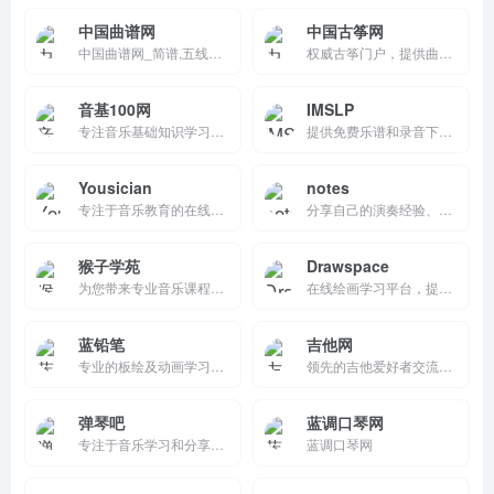
中国曲谱网
中国古筝网
中国曲谱网_简谱,五线谱,吉他谱,钢琴谱,戏曲谱等
权威古筝门户，提供曲谱大全、教学视频、音乐欣赏、考级资讯和新闻活动。支持音乐人社区、区域交流和商城购物，有官方APP（离线读谱、节拍器）。资源丰富更新快，正规备案，适合古筝学习者和爱好者。
音基100网
IMSLP
专注音乐基础知识学习的在线平台，为音乐考级学生和爱好者提供海量音基考试题库、模拟测试及乐理知识讲解。涵盖中央音乐学院、中国音乐学院等权威考级内容，支持在线刷题、错题巩固，助力考生高效备考
提供免费乐谱和录音下载的在线平台，拥有庞大的音乐资源库，适合音乐爱好者、学生和专业人士使用。
Yousician
notes
专注于音乐教育的在线平台，提供吉他、钢琴、尤克里里等乐器的学习课程。通过互动教程、实时反馈和个性化学习路径，帮助用户快速掌握乐器演奏技巧，适合不同水平的用户。
分享自己的演奏经验、学习心得和创作作品。
猴子学苑
Drawspace
为您带来专业音乐课程、乐理知识及编曲软件工具教程在线学习，覆盖库乐队、FL Studio 20、Cubase、Logic Pro X、Ableton Live11等多款音乐制作软件，包含基础与进阶教学，每天十分钟，点亮音乐梦！
在线绘画学习平台，提供丰富的课程和互动社区，帮助所有年龄段和技能水平的人学习绘画，激发创造力，提升记忆力。
蓝铅笔
吉他网
专业的板绘及动画学习和培训平台,提供板绘学习及板绘课程服务,免费提供板绘笔刷下载,零基础板绘插画教程绘画教程。更有动画培训、漫画培训、插画培训、绘画培训、板绘培训等帮你快速入门,零基础也能轻松学板绘！
领先的吉他爱好者交流、学习、分享、互动平台！提供海量高品质吉他谱下载，专业精品吉他教程，作为初学吉他的朋友的吉他弹唱交流、吉他入门学习及查找吉他谱的必备网站，让你查找吉他谱、简谱更方便,让吉他学习更简单!
弹琴吧
蓝调口琴网
专注于音乐学习和分享的平台，提供丰富的钢琴谱和吉他谱资源，以及专业的音乐学习教程。它支持智能乐器连接，拥有活跃的社区互动功能，是音乐爱好者学习和交流的理想选择。
蓝调口琴网