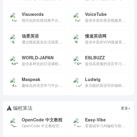
Visuwords
VoiceTube
现代化的在线词典平台，通过可视化的方式展示词汇及其关系，帮助用户更直观地探索和扩展语言知识。
提供丰富的英语视频资源和互动学习工具，通过真实语境中的学习，帮助用户提升听力、口语和词汇能力。
场景英语
慢速英语网
通过模拟真实生活场景，提供实用的英语表达和对话练习，帮助用户在具体语境中提升英语应用能力。
提供丰富的VOA慢速英语节目，支持在线播放和下载，帮助学习者通过听力练习提升英语水平。
WORLD-JAPAN
ESLBUZZ
提供多样化的日语课程和丰富的多媒体资源，帮助学习者通过会话、语法、新闻和文化节目提升日语能力。
提供高质量的语言学习资源和学术写作指南，帮助学习者提升英语能力，尤其是学术写作技能。
Maspeak
Ludwig
趣味化的语言学习平台，通过互动练习和个性化设置，帮助用户轻松学习新词汇，提升语言能力。
多功能的英语写作辅助平台，提供语法检查、句子修正和文本编辑工具，帮助用户提升写作水平，确保文本语法正确、表达流畅。
编程算法
更多+
OpenCode 中文教程
Easy-Vibe
OpenCode 中文教程官网。从零基础到进阶，手把手教你用 AI 编程助手写代码、改 Bug、自动化办公。支持智谱、DeepSeek 等国产模型。
零基础学习AI编程与智能应用开发指南