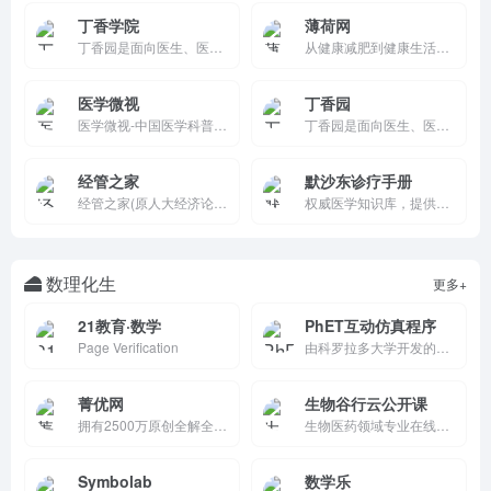
丁香学院
薄荷网
丁香园是面向医生、医疗机构、医药从业者以及生命科学领域人士的专业性社会化网络，提供医学、医疗、药学、生命科学等相关领域的交流平台、专业知识、最新科研进展以及技术服务。
从健康减肥到健康生活，打造年轻家庭的健康消费平台，提供包括APP，营养食品，订阅制服务，健康内容等在内的综合解决方案。
医学微视
丁香园
医学微视-中国医学科普微视频百科全书
丁香园是面向医生、医疗机构、医药从业者以及生命科学领域人士的专业性社会化网络，提供医学、医疗、药学、生命科学等相关领域的交流平台、专业知识、最新科研进展以及技术服务。
经管之家
默沙东诊疗手册
经管之家(原人大经济论坛)是国内活跃的经管人士的网络社区平台，每个学经济学和管理学的都应该有个论坛帐号。
权威医学知识库，提供疾病症状、诊断、治疗及药物信息的免费中文资源。内容由全球数千名医学专家编写审核，覆盖内科、外科、儿科、妇产科等各科室。支持搜索和浏览，适合医疗专业人士、患者及健康关注者查询专业可靠的医学参考。
数理化生
更多+
21教育·数学
PhET互动仿真程序
Page Verification
由科罗拉多大学开发的免费在线教育资源平台，提供物理、化学、生物、数学等多个学科的互动仿真程序。它通过直观的交互体验帮助学生理解复杂的科学和数学概念，支持多语言和移动设备使用。
菁优网
生物谷行云公开课
拥有2500万原创全解全析题库,涵盖全学科学段,提供各省市中小学各版本教材的试题试卷下载,多种方式组卷,还有校本题库、测评、精品资源、在线作业、伴印等产品
生物医药领域专业在线学习平台，汇聚行业专家精品课程，涵盖新药研发、基因治疗、细胞治疗等前沿技术，为科研人员、企业从业者提供系统化知识培训与技能提升服务，助力生物医药产业人才发展。
Symbolab
数学乐