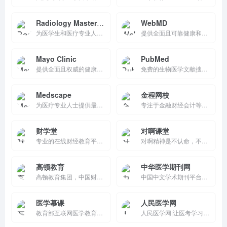
Radiology Masterclass
WebMD
为医学生和医疗专业人员提供免费医学影像学习资源和课程评估服务的在线平台，致力于提升用户的专业技能。
提供全面且可靠健康和医疗信息的数字平台，通过高质量的内容和专业支持帮助用户更好地管理健康。
Mayo Clinic
PubMed
提供全面且权威的健康信息和医疗服务，涵盖患者护理、专业支持、教育和研究资源，致力于帮助全球用户更好地管理健康。
免费的生物医学文献搜索引擎，提供超过3.8亿条文献引用，链接到PubMed Central和出版商网站的全文内容，是研究人员和临床医生获取生物医学信息的重要平台。
Medscape
金程网校
为医疗专业人士提供最新医学新闻、临床试验、指南和教育资源的专业平台，帮助医生保持专业前沿并提升临床实践水平。
专注于金融财经会计等在线教育，中国财经在线培训品牌，提供CFA、FRM、CPA、会计考研课程与精品商城。真题练习及积分周边。APP下载便捷，中文优化，助力职场进阶与考试通关，专业高效备考首选。
财学堂
对啊课堂
专业的在线财经教育平台，提供丰富的金融财经视频课程，涵盖证券、基金、保险、期货等多个领域。平台课程体系完善，支持多平台学习，是提升投资技能和理财知识的理想选择。
对啊精神是不认命，不将就
高顿教育
中华医学期刊网
高顿教育集团，中国财经教育创导者。目前，已在全球50多座城市开设近150家分校及学习中心，累计获得百余项荣誉。加入高顿，与全球600万同学一起实现梦想的职业生涯！
中国中文学术期刊平台，提供医学全文阅读与检索。特点包括海量核心期刊、开放访问和高级搜索。功能涵盖期刊浏览、投稿管理、PDF下载及移动适配。由中科院医学信息所主办，针对医务工作者与学生，覆盖内科、外科等领域，促进知识共享与学术交流。
医学慕课
人民医学网
教育部互联网医学教育神站！免费金课/实践培训/临床资讯，合作医院多，中文慕课一键学。反馈表单互动，医学生医生必备。实践案例超真实，移动端便捷，医疗技能3秒起步，数字化学习首选！
人民医学网|让医考学习变得轻松简单，上线医学教育课程有医师资格、健康管理师、药师资格、卫生资格、主治医师、药学职称、医学专升本、小儿推拿等，更多课程敬请期待。