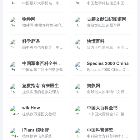
中国最好大学排名、中国最好学科排名、世界大学学术排名（中文版）世界一流学科排名、中国两岸四地大学排名是由软科发布。是学生高考择校、出国留学和社会各界了解分析国内外大学办学状况的重要参考。
中国数字科技馆是中国科协、教育部、中科院共建的一个基于互联网传播的国家级公益性科普服务平台
物种网
古籍文献知识图谱网
物种网-生物多样性保护、科普与研究-生物词典-物种数据库-物种辞典-物种信息查询-生物技术词典
古籍文献知识图谱网
科学辟谣
快懂百科
由中央网信办指导，中国科协、卫生健康委、应急管理部和市场监管总局等部委主办的科学辟谣平台，旨在切实提高辟谣信息传播力、引导力、影响力，让谣言止于智者，让科学跑赢谣言。
致力于打造可靠、全面、触手可及的互联网百科全书，让通识学习更简单。提供丰富、准确、权威的知识内容，支持用户参与和互动，是学习和获取知识的可靠来源。
中国军事百科全书数据库
Species 2000 China
中国军事百科全书数据库
Species 2000 China,Catalogue of Life China,CoL China 物种2000中国节点 中国生物物种名录
急救指南-有来医生
蚂蚁网
提供实用的急救处理方法和健康建议，帮助用户在紧急情况下进行正确的自我处理，并在必要时及时寻求专业医疗帮助。
全球最大的华语中文蚂蚁专业网站，由顶尖蚁学家创建，涵盖东亚、南亚等地区蚂蚁研究与科普。提供百科、图鉴、饲养指南等资源，促进学术与爱好者交流。
wikiHow
中国大百科全书
提供数万篇图文教程，教你如何做任何事：生活、健康、科技、美食、职场、关系等。步步拆解+高清插图，语言简单实用，社区协作编辑。免费无广告，适合零基础快速学习新技能，是日常生活问题解决神器。
《中国大百科全书》第三版网络版
iPlant 植物智
中国科普博览
植物物种信息系统
中科院官方科普神站！科学节/公众科学日/2025视频图片大赛全覆盖，视频讲座（如岩彩艺术）免费看，激发青少年好奇心。院士报告+硕博课堂，微信/抖音/B站多端互动，权威资源一站式，科学传播公益首选！