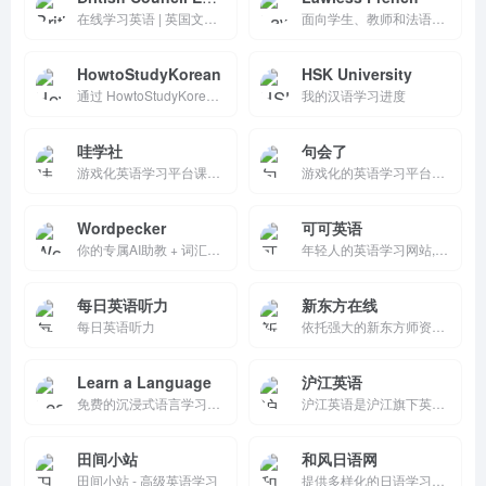
在线学习英语 | 英国文化协会
面向学生、教师和法语爱好者的免费资源网站。
HowtoStudyKorean
HSK University
通过 HowtoStudyKorean 学习韩语
我的汉语学习进度
哇学社
句会了
游戏化英语学习平台课程商城，提供趣味互动英语课程，覆盖口语、听力、词汇等。H5移动端优化，支持浏览、试学、购买。课程生动易坚持，适合学生和白领随时学习，提升英语水平。
游戏化的英语学习平台，通过拆句练习、翻译润色、听说闯关等互动玩法，让你像打游戏一样全面提升写作、口语、听力和翻译能力。
Wordpecker
可可英语
你的专属AI助教 + 词汇管家，比多邻国更自由、更个性，一切学习由你作主！
年轻人的英语学习网站,主要频道有背单词,外刊精读,名著精读,VOA英语,VOA,bbc,英语听力,英语口语,四六级等英语考试,同时提供音频和讲义下载
每日英语听力
新东方在线
每日英语听力
依托强大的新东方师资力量与教学资源，为大学生提供考研考博、英语提升、四六级、雅思、托福、日语、韩语、教资在线网课。
Learn a Language
沪江英语
免费的沉浸式语言学习平台，提供英语、法语、西班牙语等多种语言的交互式词汇表、发音指南和阅读材料。通过图片词典和音频示范，帮助学习者掌握地道表达
沪江英语是沪江旗下英语学习资讯网站，是国内最具有亲和力的英语学习网站之一，专注于打造人气的英语学习交流互动网站，为全国数千万英语学习者提供专业服务。
田间小站
和风日语网
田间小站 - 高级英语学习
提供多样化的日语学习课程和工具，支持个性化学习方案、多终端学习和全程教学跟踪，帮助学生高效提升日语能力。