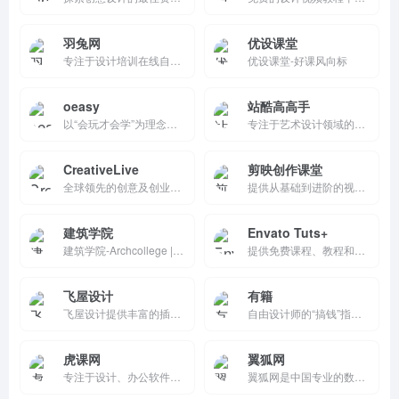
羽兔网
优设课堂
专注于设计培训在线自学平台,致力于为每一位用户打造从理论到职场、全方位的自学内容,目前网站提供室内,平面,电商,UI,影视,职场办公等精品设计视频教程,为每一个热爱设计、想学到实用技能的学习者,提供贴心的一站式学习服务。
优设课堂-好课风向标
oeasy
站酷高高手
以“会玩才会学”为理念的趣味学习平台，通过互动和个性化服务让用户在轻松的环境中提升知识水平。
专注于艺术设计领域的在线教育平台，提供丰富的课程资源、强大的师资阵容和多元化的学习形式，帮助学员提升设计技能，实现职业发展和个人价值。
CreativeLive
剪映创作课堂
全球领先的创意及创业在线教育平台，提供超过2000门由行业专家讲授的高质量课程，涵盖摄影、设计、音乐、商业等多个领域。
提供从基础到进阶的视频剪辑教程，涵盖剪辑技巧、特效应用、拍摄方法等内容，帮助用户快速提升视频创作能力。
建筑学院
Envato Tuts+
建筑学院-Archcollege | - 为全球建筑师而打造的高品质平台
提供免费课程、教程和技巧的在线学习平台，专注于创意技能的提升。它涵盖图形设计、视频编辑、网页设计等多个领域，由行业专家授课，适合初学者和专业人士，是提升创意技能的好选择。
飞屋设计
有籍
飞屋设计提供丰富的插画元素和详细的教程，帮助你轻松创作独特的插画作品。
自由设计师的“搞钱”指南：短视频教你找客户、谈报价、避坑收款，附合同模板，0 经验也能独立接单！
虎课网
翼狐网
专注于设计、办公软件等领域的在线学习平台，提供丰富的视频教程和系统化课程。平台注重实战应用，课程内容贴合职业需求，帮助用户提升职场竞争力。每天提供免费课程，降低学习门槛，让更多人受益。
翼狐网是中国专业的数字艺术学习平台，致力于为用户提供优质的PS、CAD、maya、CDR、AI、AE、3dmax等软件教程，涵盖平面设计、游戏制作、影视后期、UI设计等九大行业，同时提供CG素材插件下载及新鲜设计资讯。