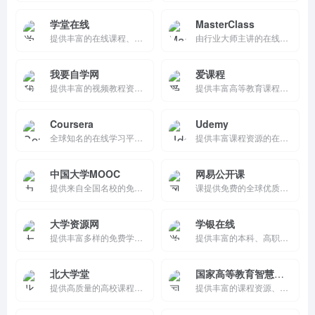
学堂在线
MasterClass
提供丰富的在线课程、个性化学习推荐、互动交流和认证证书获取功能，支持学习者随时随地学习，助力职业发展和终身学习。
由行业大师主讲的在线学习平台，提供高质量的视频课程、互动交流和个性化推荐功能，帮助用户提升技能和知识水平。
我要自学网
爱课程
提供丰富的视频教程资源，支持免费学习、付费升级、学习进度记录和移动端学习，帮助用户随时随地提升技能。
提供丰富高等教育课程资源的在线学习平台，支持课程学习、互动交流和个性化学习路径规划，助力学生高效学习和教师教学。
Coursera
Udemy
全球知名的在线学习平台，提供来自世界顶级大学和公司的在线课程、专业证书和学位，帮助用户提升个人和职业发展。
提供丰富课程资源的在线学习平台，支持个性化学习推荐、互动交流和学习进度跟踪，帮助用户提升技能并实现个人成长。
中国大学MOOC
网易公开课
提供来自全国名校的免费精品课程，支持在线学习、互动交流和认证证书获取，帮助用户随时随地提升知识和技能。
课提供免费的全球优质课程资源，支持在线学习、字幕翻译、学习记录和移动端学习，助力用户高效获取知识。
大学资源网
学银在线
提供丰富多样的免费学习资源，支持分类检索和移动端访问，帮助用户快速获取知识并提升自我能力。
提供丰富的本科、高职、中职课程资源，支持移动端学习和学习进度跟踪，帮助用户随时随地提升知识和技能。
北大学堂
国家高等教育智慧教育平台
提供高质量的高校课程资源，支持个性化学习路径和移动学习，帮助用户随时随地提升知识和技能。
提供丰富的课程资源、个性化学习路径、互动交流和学习管理功能，助力高校师生和社会学习者高效学习。