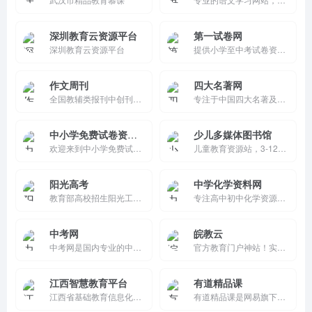
深圳教育云资源平台
第一试卷网
深圳教育云资源平台
提供小学至中考试卷资源，覆盖语文、数学、英语等科目。特点包括2023-2025真题解析、免费下载和教材适配，功能支持试卷浏览、搜索及解析查看。适合学生备考，简洁实用。
作文周刊
四大名著网
全国教辅类报刊中创刊较早、发行量较大的作文辅导类报刊。《作文周刊》报社是中国少年儿童报刊工作者协会学习辅导报刊专业委员会主任单位。
专注于中国四大名著及其他经典文学作品的网站，提供丰富的解读文章、人物分析和故事背景介绍，帮助读者更好地理解和欣赏这些经典作品。
中小学免费试卷资源下载网
少儿多媒体图书馆
欢迎来到中小学免费试卷资源下载网——您的专属免费试卷下载宝库。我们致力于提供最新免费学习资料和一站式学习资料库，覆盖小学初中全科试卷下载及各学科测试卷集锦。在这里，您可以轻松找到按学科分类试卷库和中小学精选试题库，无论是数学、语文还是英语，我们都有精细学科试卷分类供您选择。不仅如此，我们还打造了一个
儿童教育资源站，3-12岁动画故事/益智游戏/亲子教程免费。卡通界面、AI推荐、家长监控，北京教育科技运营。移动小程序、成长报告分享，寓教于乐，家庭启蒙首选，无广告安全合规。
阳光高考
中学化学资料网
教育部高校招生阳光工程指定信息平台，提供高考政策解读、招生章程、院校专业查询、志愿填报指导、特殊类型招生与录取信息服务。权威发布高校招生资讯，帮助考生和家长高效获取最新高考招生信息。
专注高中初中化学资源，提供课件、试题、教案下载。每日更新2025年试卷，支持搜索、论坛互动，会员免费或付费获取精品，是教师学生复习备考的优质平台。
中考网
皖教云
中考网是国内专业的中考门户网站,为广大考生提供:2024中考成绩查询、中考分数线、中考时间、中考报名、中考满分作文、中考试题答案等2024年中考及时资讯。
官方教育门户神站！实时政策/学校动态/在线报名免费，K12/高考资源下载全覆盖。成绩查询/教师培训/互动咨询超便捷，移动端推送及时。学生家长教师必备，教育服务3秒触达，安徽数字化学习首选！
江西智慧教育平台
有道精品课
江西省基础教育信息化平台，提供丰富学习资源，涵盖多学科及素质教育内容。支持学生在线学习、教师教学教研，助力教育公平与质量提升，推动基础教育现代化发展。
有道精品课是网易旗下的知名培优教育品牌，致力于培养未来更具竞争力的优秀少年。提供英语国际、语文人文、数学思维、编程、围棋、象棋等素养类课程，覆盖小学、初中、高中全学段。卓越师资、小班教学、培优体系，用专业方法帮助孩子长效提升