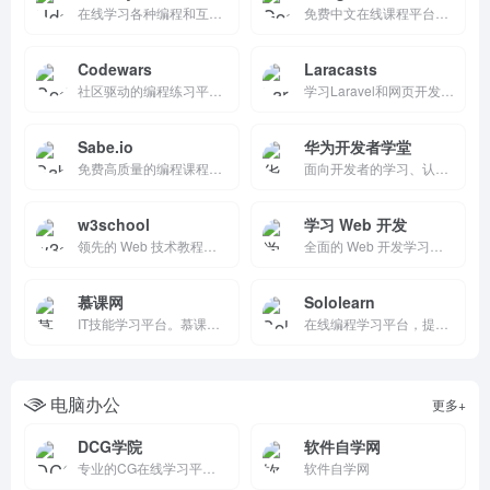
在线学习各种编程和互联网技术
免费中文在线课程平台，提供 Android/Web/AI 渐进式路径。文章+视频+Codelabs+测验，自定节奏完成获徽章。初学者到专业开发者首选，集成云编码环境，高效提升技能。
Codewars
Laracasts
社区驱动的编程练习平台，通过数千个kata挑战帮助开发者磨练算法与编码技巧。支持55+语言，即时测试反馈，可对比高手解法、创建挑战。游戏化升级+活跃社区，每月百万kata完成，免费使用，适合初学者到高手刷题、转语言、备战面试。
学习Laravel和网页开发的优质网站
Sabe.io
华为开发者学堂
免费高质量的编程课程和教程
面向开发者的学习、认证和职业发展平台，提供丰富的在线课程、实战项目和官方认证。它特别适合希望在鸿蒙生态中发展的开发者，帮助他们快速提升专业技能，实现职业进阶。
w3school
学习 Web 开发
领先的 Web 技术教程平台，提供从基础到进阶的 Web 开发教程，涵盖 HTML、CSS、JavaScript、SQL、PHP、Java 等多种技术。它通过丰富的免费教程、在线实例测试和实用的参考手册，帮助用户高效学习 Web 技术，是初学者和开发者的理想选择。
全面的 Web 开发学习平台，提供从基础到高级的教程、代码示例和实践项目。它结构化清晰，适合初学者逐步学习，同时涵盖框架和工具的使用，帮助学习者提升实践能力。
慕课网
Sololearn
IT技能学习平台。慕课网(IMOOC)课程涉及JAVA、前端、Python、大数据等60类主流技术语言，覆盖了面试就业、职业成长、自我提升等需求场景，帮助用户实现从技能提升到岗位提升的能力闭环。
在线编程学习平台，提供多种编程语言的免费课程，适合初学者和开发者。它通过互动学习、代码练习和社区支持，帮助用户快速掌握编程技能，随时随地学习。
电脑办公
更多+
DCG学院
软件自学网
专业的CG在线学习平台，专注于3D建模、动画和次时代三维美术培训。它提供丰富的课程资源和实战项目，结合专业师资指导，帮助学员提升技能，顺利进入CG行业。
软件自学网