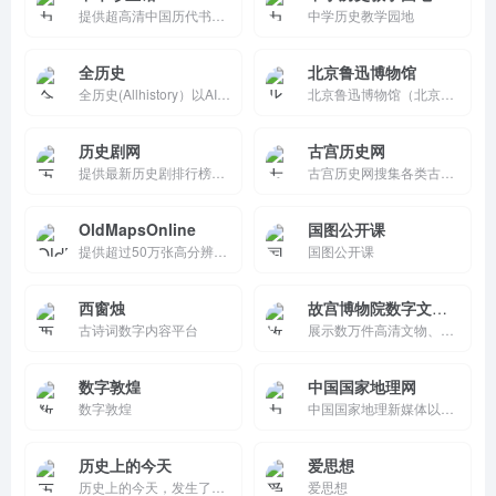
提供超高清中国历代书画与文物资源的数字平台，支持多条件检索、图像下载及白描、拍照识图等学习工具，通过网站、App 与微信小程序便利访问，助力艺术研究与教学传播。
中学历史教学园地
全历史
北京鲁迅博物馆
全历史(Allhistory）以AI知识图谱为核心引擎，通过高度时空化、关联化数据的方式构造及展现数字人文内容，尤其是历史知识。让用户沉浸在纵横开阔、左图右史的（历史、人文、社科等）知识海洋中。
北京鲁迅博物馆（北京新文化运动纪念馆）-
历史剧网
古宫历史网
提供最新历史剧排行榜，最好看的历史剧排行榜。历史剧网不仅致力于还原历史剧中的真实历史背景，历史人物原型，同时用最直观的历史时间轴方式展示中国历史，用百度地图的方式为你直观展现中国历代都城所在地以及历代首都详细介绍。历史剧网也提供中国历史朝代详表、中国历史朝代歌以及中国历朝历代的详细介绍和
古宫历史网搜集各类古今中外的历史故事，探寻解密鲜为人知的历史秘闻。本着还原历史真相为原则，为各位历史爱好者提供一个研究探讨历史的平台。请记住历史网官方唯一域名：www.gugong.net
OldMapsOnline
国图公开课
提供超过50万张高分辨率扫描地图的在线平台，通过交互式地图和时间轴，用户可以直观地探索历史。
国图公开课
西窗烛
故宫博物院数字文物库
古诗词数字内容平台
展示数万件高清文物、3D模型与虚拟展。搜索浏览瓷器书画等，支持细节放大与历史解读。教育互动强，移动友好，面向全球用户，促进文化遗产保护与传播，沉浸式探索中国宫廷艺术。
数字敦煌
中国国家地理网
数字敦煌
中国国家地理新媒体以网络为旗舰,融合手机媒体、电子杂志等新媒体形式,展现中国国家地理品牌的力量,打造中国第一家以专业地理百科知识为基础,线上线下为一体的多元化经营体系。主要经营门户网站、电子杂志、无线增值业务、广告传媒、线下活动、旅游房地产等项目。宗旨：阅古今,行天下,品生活！定位：最权威的地理资讯
历史上的今天
爱思想
历史上的今天，发生了什么
爱思想