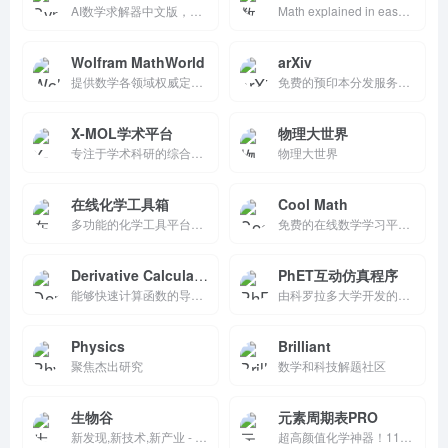
AI数学求解器中文版，提供分步解决方案和数百计算器，覆盖代数、微积分、几何等主题。支持扫描输入、AI聊天指导，免费基本使用，Pro订阅享无广告和完整解释。适合学生学习理解数学过程，已服务3亿+用户。
Math explained in easy language, plus puzzles, games, quizzes, worksheets and a forum. For K-12 kids, teachers and parents.
Wolfram MathWorld
arXiv
提供数学各领域权威定义、公式与定理的在线百科全书，涵盖代数、几何、微积分、数论等分支，支持快速搜索与交叉引用，是学生、教师与研究人员的可靠数学参考资源。
免费的预印本分发服务和开放获取的学术论文库，收录了近240万篇学术文章，涵盖物理学、数学、计算机科学、定量生物学、定量金融、统计学、电气工程与系统科学以及经济学等领域。
X-MOL学术平台
物理大世界
专注于学术科研的综合信息平台，汇集全球最新论文、期刊、导师及实验室资源。用户可便捷检索多学科领域的高质量文献，追踪前沿研究动态，并获取精准的导师与课题组信息。
物理大世界
在线化学工具箱
Cool Math
多功能的化学工具平台，提供化学结构编辑、分子式解析、化学反应模拟等功能。它还整合了维普网等学术资源，支持多平台使用，是化学研究和学习的得力助手。
免费的在线数学学习平台，通过有趣的数学游戏和互动活动帮助学生提升数学能力，适合各个年龄段的学习者。
Derivative Calculator
PhET互动仿真程序
能够快速计算函数的导数并逐步显示计算过程，帮助用户更好地理解和学习导数计算方法。
由科罗拉多大学开发的免费在线教育平台，提供丰富的科学和数学互动仿真程序。它通过直观的交互式界面，帮助学生更好地理解和掌握复杂的科学和数学概念，广泛应用于教育领域。
Physics
Brilliant
聚焦杰出研究
数学和科技解题社区
生物谷
元素周期表PRO
新发现,新技术,新产业 - 生物医药新媒体门户
超高颜值化学神器！118种元素一键详解：原子结构、真实照片、熔沸点、发现史、应用趣闻全覆盖。渐变美学界面+深色模式超护眼，支持搜索、对比、移动端完美适配，学生党高考冲刺、老师课堂演示必备免费工具，化学从此告别枯燥！