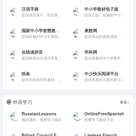
汉语字典
中小学教材电子版
提供拼音查字、部首查字、笔画查字等多种方式，帮助用户快速查询汉字的拼音、释义、例句和用法，是学习汉语的重要工具。
提供正版、权威的中小学教材电子版，支持在线阅读和下载，涵盖多个学段和学科，满足学生、教师和家长的多样化学习需求。
国家中小学智慧教育平台
奥数网
提供权威的中小学课程资源和智慧化学习服务，支持个性化学习路径、学习进度跟踪和互动交流，助力学生高效学习和全面发展。
提供专业的奥数课程、练习题、竞赛辅导和升学指导服务，帮助学生提升数学能力，助力小升初和中考备考。
在线读拼音
学科网
提供标准的汉语拼音发音点读功能，涵盖声母、韵母和整体认读音节，帮助学习者快速掌握正确的拼音发音。
提供海量的中小学教学资源，涵盖教案、课件、试卷等，支持创作者上传内容并获得收益，是教师备课和学生学习的重要平台。
纸条
中少快乐阅读平台
提供丰富的写作素材、互动练笔和社区交流功能，帮助学生提升写作能力，积累文学素养，并在积极的氛围中成长。
提供丰富的儿童和青少年期刊、报纸资源，支持在线阅读、评论和分享，帮助培养阅读兴趣，提升综合素质。
外语学习
更多+
RussianLessons
OnlineFreeSpanish
俄语课程，免费学习俄语
免费学习西班牙语
British Council English
Lawless French