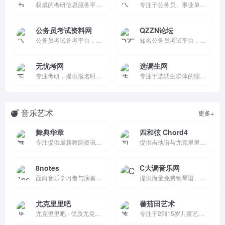
权威的考研信息服务平台，提供考研报名、成绩查询、招生简章、考试大纲等全面信息。平台资源丰富，互动性强，是考研学生备考和获取信息的重要渠道。
专注于公务员、事业单位等考试题库的平台，提供丰富的历年真题和模拟题资源。它通过详细的试题解析和答题指导，帮助考生熟悉考试题型和答题技巧，提升备考效率和考试成绩，是考生备考的得力助手。
公务员考试资料网
QZZN论坛
公务员考试备考平台，提供2025/2026年国考/省考公告、职位表、真题解析、行测/申论/面试资料和在线题库。覆盖全国及省市信息，常识/复习指南齐全。免费资源丰富、更新及时，是考生高效备考公务员考试的实用资料站点。
知名公务员考试平台，创建于2005年，提供国考、省考资讯、真题及经验分享。板块清晰，覆盖行测、申论、面试，社区活跃，支持全国考友交流，非盈利性质，是备考公职的理想选择。
无忧考网
选调生网
专注考研，提供报名时间、成绩查询、分数线、真题及答案等信息界面简洁，资讯全面，支持备考指导及资源下载，助力考生高效备考。
专注于选调生群体的综合性平台，提供丰富的新闻资讯、学习资料和人物专访。它通过实时更新的内容和互动功能，促进选调生之间的交流和学习，帮助他们更好地成长和发展。
音乐艺术
更多+
舞典华章
四和弦 Chord4
专注提供最新舞蹈资讯、舞蹈教学视频、演出信息及行业动态。覆盖古典舞、民族舞、现代舞、街舞等多种舞种，为舞蹈爱好者、从业者及学习者打造一站式专业平台。
提供吉他谱与尤克里里谱（Ukulele）免费在线查询，支持移调、在线录音、普通话与粤语拼音对照，适合吉他初学者与进阶爱好者使用。
8notes
C大调音乐网
面向音乐学习者与演奏者的在线乐谱资源平台，提供钢琴、吉他、小提琴等多种乐器曲谱、伴奏、练习工具与音乐教程。
提供海量免费钢琴谱、吉他谱及音乐教程，涵盖流行、古典、影视等风格。支持在线试听、调性转换与打印，适合各水平音乐爱好者学习与演奏。每日更新热门曲谱，无需注册即可下载，是您提升演奏技巧、享受音乐乐趣的理想平台。
尤克里里吧
蕃茄田艺术
尤克里里吧 - 优质尤克里里曲谱、视频、教学分享网站!
专注于2到15岁儿童艺术创新教育。以创造力思维系统为核心，打造了１１年５学阶的艺术统整课程体系，从美育思维、艺术思维、设计思维三个维度，满足不同认知发展阶段孩子的学习需求，全面提升儿童综合艺术素养水平。