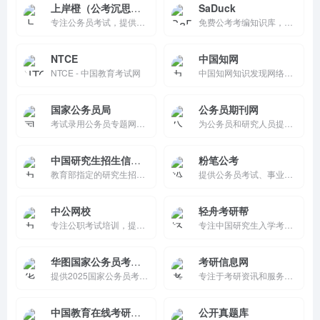
上岸橙（公考沉思路）
SaDuck
专注公务员考试，提供行测、申论、面试真题、讲义和视频。覆盖国考/省考/事业单位/教师招聘，免费下载资源，支持搜索和社区交流。分类清晰、移动适配，帮助备考者高效复习，实现上岸梦想！
免费公考考编知识库，提供行测、申论、公基等科目解析与备考资料。集成成语查询、每日一练、计时打卡、热榜新闻、资料合集等工具，实时更新权威资源。支持登录管理生词/记录，完全免费，通俗易懂，适合考生高效学习。
NTCE
中国知网
NTCE - 中国教育考试网
中国知网知识发现网络平台—面向海内外读者提供中国学术文献、外文文献、学位论文、报纸、会议、年鉴、工具书等各类资源统一检索、统一导航、在线阅读和下载服务。涵盖基础科学、文史哲、工程科技、社会科学、农业、经济与管理科学、医药卫生、信息科技等十大领域。
国家公务员局
公务员期刊网
考试录用公务员专题网站是国家公务员考试的官方平台，发布招考公告、职位表、报考指南等信息，提供网上报名和咨询服务，是考生了解招考政策和报考流程的重要渠道。
为公务员和研究人员提供专业期刊服务的平台，量身定制服务方案，确保信息安全，帮助用户高效完成学术投稿。
中国研究生招生信息网
粉笔公考
教育部指定的研究生招生信息发布平台，提供研究生招生考试的报名、成绩查询、调剂等服务，同时发布招生政策、院校信息和考试动态，是考生获取招生信息的重要渠道。
提供公务员考试、事业单位、教师招聘等多种考试培训服务的在线教育平台。平台课程丰富，备考指导全面，学习资源多样，由行业名师授课，通过线上线下结合的方式，助力考生顺利通过考试。
中公网校
轻舟考研帮
专注公职考试培训，提供公务员、事业单位、医疗卫生等课程。科学课程设计，专职师资授课，线上直播结合线下冲刺，全程督学，配预习、答疑及专属班群，助力考生高效备考。
专注中国研究生入学考试的综合平台，提供报考指南、院校信息、真题资源、AI择校工具、复试调剂和交流群。每日更新资讯、经验分享，配套APP便捷使用。创办于1999年，服务超2000万用户，让考研简单不孤单。
华图国家公务员考试网
考研信息网
提供2025国家公务员考试,2025国考公告、2025省考公告、国考报名时间/入口/职位表、2025省公务员考试、公务员笔试面试培训等公务员招考公告/大纲,成绩查询,笔试面试备考辅导资料,公考视频,历年试题及答案下载等公务员考试辅导培训机构。
专注于考研资讯和服务的平台，提供全面、专业、及时的考研信息，帮助考生更好地准备考研。
中国教育在线考研频道
公开真题库