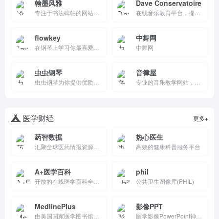
翰墨风雅
Dave Conservatoire
专注于书法碑帖的网站，提供丰富的书法碑帖高清图片资源，是书法学习者的必备网站。它不仅提供高清图片下载，还提供书法学习的相关资料和工具，帮助书法爱好者提升书法技艺。
在线音乐教育平台，提供数百视频课、播放列表和互动练习，聚焦音高、音阶、和弦基础。个性化智能训练、游戏积分激励、移动随时练习，已超30万学生。适合初学者趣味学习，强调快速进步与家庭乐趣，全球在线访问。
flowkey
中舞网
在钢琴上学习你最喜爱的乐曲，无论你是何水平。
中舞网
虫虫钢琴
音律屋
虫虫钢琴为你提供优质的免费钢琴谱资源,合集钢琴谱，钢琴曲试听，钢琴演奏，琴友交流的音乐平台
专业的音乐教学网站，为音乐人提供一站式优质教育服务。
医学财经
更多+
药智数据
热心医生
汇聚全球医药情报资源，拥有300+专业数据库、数千万条信息，覆盖研发、注册、营销、器械、中药、法规等全产业链。为医药研发、生产、营销、决策提供一站式权威数据支持。
高效的健康科普服务平台
A+医学百科
phil
开放的在线医学百科全书网站，涵盖疾病百科、症状百科、药品百科、急救百科等医学保健知识。鼓励用户参与编辑和分享，共同构建一个开放的医学知识库。
公共卫生图像库(PHIL)
MedlinePlus
影像PPT
由美国国家医学图书馆提供的权威健康信息资源，涵盖疾病、症状、药物、医疗检查等多个方面，适合患者、家属和医疗专业人员使用。
医学影像PowerPoint神器！高清X线/CT/MRI模板免费下载，专业标注一键编辑，解剖/病变/病例全覆盖。适用于医学生/医生教学会议，4K矢量无失真，VIP独家资源。学术分享超高效，准备时间减半，必备医疗视觉工具！