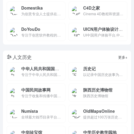
Domestika
C4D之家
为创意专业人士提供在线课程的平台，通过高质量的视频课程和互动社区，帮助用户学习创意领域的各种技能。它支持自主学习和多平台访问，是提升创意技能的理想选择。
Cinema 4D教程和资源网站
DoYouDo
UICN用户体验设计平台
专注于创意软件教程的在线学习平台，提供高质量的视频教程和丰富的学习资源。它涵盖平面设计、视频剪辑、动画制作等多个领域，适合不同水平的学习者，是创意产业爱好者的理想选择。
UI中国用户体验平台,中国用户体验联盟理事单位。国内极具影响力的设计平台之一。十多年来,携手会员150万+,共同致力于为设计师与企业搭建健康的设计生态！
人文历史
更多+
中华人民共和国国史网
历史记
专注于中华人民共和国国史的研究、宣传与教育。提供重要新闻、专题研究、文献资料、大事年表、人物长廊等丰富内容，涵盖政治、经济、文化、外交等多领域。权威严谨，学术与普及并重，是研究者、教师及公众了解新中国历史、成就与经验的重要平台。
以记录中国历史故事为核心的历史资讯网站。历史记除了对历史人物、故事、战争、文化等各个方面的解读，还有海量关于历史故事的成语资料，满足人们想要全面了解中华五千年历史故事的心理，打造最全面的中国经典历史故事大全
中国民间故事网
陕西历史博物馆
专注于收集和传播中国及世界民间故事的网站，内容丰富多样，涵盖民间故事、传说、神话等多个类别。它致力于传承和弘扬民间文学，提供丰富的教育知识和互动体验，适合家长、儿童和文化爱好者。
陕西历史博物馆
Numista
OldMapsOnline
全球最大钱币目录平台，收录30万+硬币/纸币/纪念章，支持高清图片、发行详情和变体查询。用户免费管理收藏、交换列表、社区互动。支持多语言、价值估算和论坛讨论，是钱币收藏家鉴定、交换和研究的权威社区。
提供超过100万张历史地图的在线档案馆，涵盖全球各个地区和不同时期。用户可以免费浏览、搜索、预览和下载高清地图，每张地图都附有详细信息，是研究历史地理的宝贵资源。
中华珍宝馆
中学历史教学园地