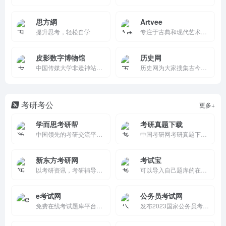
思方網
Artvee
提升思考，轻松自学
专注于古典和现代艺术的在线平台，提供高分辨率的公共领域绘画、海报和插图。用户可以免费浏览和下载这些艺术作品，平台界面简洁，操作简单，是发现和欣赏艺术的理想选择。
皮影数字博物馆
历史网
中国传媒大学非遗神站！高清皮影文物/虚拟表演/互动DIY免费浏览，陕西/河北流派全覆盖。教育教程/VR体验超沉浸，双语移动友好。文化爱好者必备，传统艺术3秒传承！
历史网为大家搜集古今中外各类历史文化知识，主要包括中国历史、世界历史、历史人物、历史文化、历史战争等历史故事要闻，为各位爱好历史的朋友们提供一个研究探讨历史的平台。
考研考公
更多+
学而思考研帮
考研真题下载
中国领先的考研交流平台和研究生招生信息网络发布平台。
中国考研网考研真题下载中心提供最新考研真题、考研大纲、考研资料免费下载。
新东方考研网
考试宝
以考研资讯，考研辅导为主题的官方网站，主要提供考研报考信息、考研报名时间、考研国家线、成绩查询、复试调剂、真题解析以及考研培训课程等内容，是国内考研领域的综合型门户网站。
可以导入自己题库的在线考试刷题组卷学习平台，在电脑端导入试题，在手机APP上刷题，支持在线练习、随机抽题模拟考试、刷题、搜索答案，支持自助导入Word、Excel题库文档，辅助整理导入Word、Excel、PDF、CSV、TXT、Numbers等多种文档格式导入，高效快捷，支持制作题库、发布
e考试网
公务员考试网
免费在线考试题库平台，覆盖公务员、教师资格、职业资格、学历提升等数百类考试。提供真题练习、答案解析、模拟考试，支持网页/APP使用，APP独享拍照搜题。资源丰富、更新及时，适合各类考生备考，完全免费。
发布2023国家公务员考试、公务员省考公告、职位表、报名入口、成绩查询等信息，以及事业单位、教师招聘等招考信息