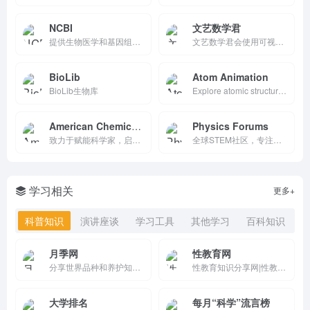
NCBI
文艺数学君
提供生物医学和基因组信息来促进科学和健康。
文艺数学君会使用可视化的语言来讲解高等数学中的知识点，并且使用 mathematica，python 和 spss 来做数理统计，回归分析和时间序列分析相关的数据分析，希望给你的数学学习，数学建模带来帮助。
BioLib
Atom Animation
BioLib生物库
Explore atomic structure with interactive 3D animations, periodic table, and chemistry data visualizations. Free educational tool for students and tea
American Chemical Society
Physics Forums
致力于赋能科学家，启迪智慧。
全球STEM社区，专注物理并覆盖数学、工程、化学等。提供作业帮助、专家讨论、Insights博客和休闲区。强调主流科学共识、LaTeX支持与导师指导，适合学生、科学家、爱好者交流学习。高质量、严谨、活跃，已成为STEM在线讨论首选。
学习相关
更多+
科普知识
演讲座谈
学习工具
其他学习
百科知识
月季网
性教育网
分享世界品种和养护知识，提供树状月季、大花丰花、藤本造型和欧月盆栽的批发交易和行情价格。中国月季之乡，南阳基地专业供应月季花苗，致力于让园林多点美景，咨询电话13525165668
性教育知识分享网|性教育|xingjiaoyu|sexedu|xingedu
大学排名
每月“科学”流言榜