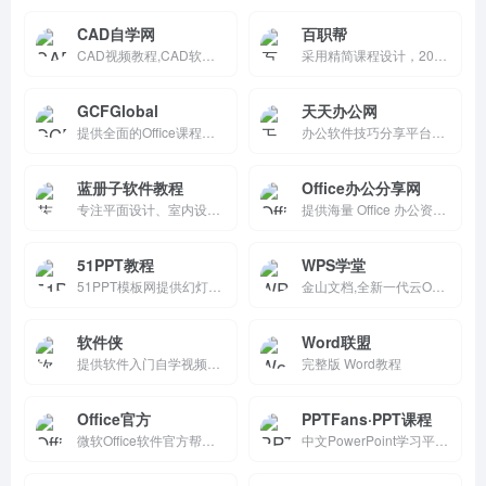
CAD自学网
百职帮
CAD视频教程,CAD软件下载,免费的设计软件教程自学网
采用精简课程设计，20%知识点解决80%职场难题。提供Python、Excel、数据分析等热门课程，结合真实案例和实战练习，帮助用户高效提升职场竞争力。
GCFGlobal
天天办公网
提供全面的Office课程，适合初学者和高级用户。
办公软件技巧分享平台，提供Word、Excel、PPT、PS、WPS教程和职场干货。覆盖排版、函数、特效、调色等实用知识，每日更新模板和技巧。界面纯净、步骤详尽，适合办公新手提升效率，是职场人士快速掌握办公工具的免费资源站点。
蓝册子软件教程
Office办公分享网
专注平面设计、室内设计及办公软件零基础教程，提供PPT插入音乐、表格、链接等详细指南。步骤配截图标注，免费浏览，界面简洁，适合初学者快速掌握实用技能，提升办公效率。
提供海量 Office 办公资源、模板、插件及实用教程，覆盖 Word、Excel、PPT 等常用工具。网站持续更新高效办公技巧、模板免费下载、API 接口文档，助力职场人士与开发者提升工作效率。访问即获一站式办公解决方案。
51PPT教程
WPS学堂
51PPT模板网提供幻灯片演示模板及素材免费下载，包括原创PPT模板，PPTer分享的优质模板，PPT背景图片，PPT图表，PPT素材，PPT特效动画等各类PPT模板免费下载，以及部分免费PPT教程。
金山文档,全新一代云Office办公软件,支持多人在线协同办公,实时协作，并设置文档访问、编辑权限。独有内容级安全，全程留痕可追溯.PC/移动双端覆盖,随时随地在线协同办公,在线文档即写即存统一管理,高效共享文档、表格。
软件侠
Word联盟
提供软件入门自学视频教程的平台，适合初学者和有一定基础的用户。它提供丰富的教程资源，支持在线学习和移动学习，还设有在线客服和官方交流群，方便用户随时提问和交流。
完整版 Word教程
Office官方
PPTFans·PPT课程
微软Office软件官方帮助和培训
中文PowerPoint学习平台，提供基础到高级视频教程+模板素材。免费试看/付费专栏，职场/学生首选。动画/图表/商业实战，社区答疑互动，App同步高效，数百万用户养成设计高手。