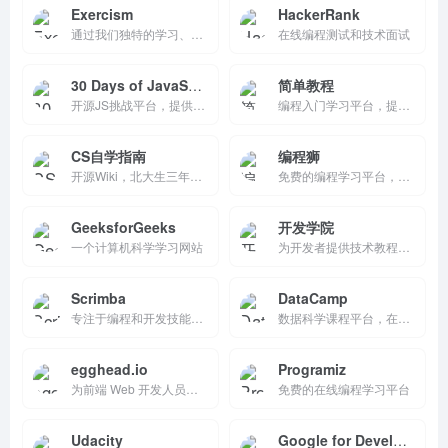
Exercism
HackerRank
通过我们独特的学习、练习和指导相结合的方式，熟练掌握82 种编程语言。Execism 趣味十足、效果显著，而且永久免费。
在线编程测试和技术面试
30 Days of JavaScript
简单教程
开源JS挑战平台，提供30个趣味项目（如鼓套件、时钟、密码生成器、日历、表情切换）在线演示。纯Vanilla JS实现，帮助初学者实践DOM、动画等技能。关联GitHub源码，支持贡献，是构建作品集和提升JavaScript能力的理想资源。
编程入门学习平台，提供前端、后端、移动开发、数据库等分类教程。覆盖HTML/CSS/JS、Python、Java、PHP、Vue、React等技术，附简短描述和实例。界面简洁、易导航，适合初学者自学，无需编辑器练习，是成就IT技能的实用资源站点。
CS自学指南
编程狮
开源Wiki，北大生三年经验整理，零基础CS路线图+课程/书籍/工具汇总。免费GitHub仓库，欢迎PR贡献，覆盖AI/OS/算法等。中文保姆级，建群交流，初学者首选，高效减少弯路。
免费的编程学习平台，提供1000多本涵盖Python、JavaScript、Java等多种语言的编程教程。平台支持电脑端和移动端学习，用户可以随时随地学习，是提升编程技能的好帮手。
GeeksforGeeks
开发学院
一个计算机科学学习网站
为开发者提供技术教程和资讯的平台，涵盖多种编程语言和开发框架的教程。网站内容丰富，提供图文、视频教程及行业动态资讯，设有开发者社区，促进交流学习，是开发者提升技能的好帮手。
Scrimba
DataCamp
专注于编程和开发技能的在线学习平台，通过互动式学习和实战项目，帮助学员快速掌握编程技能，提升职业竞争力。
数据科学课程平台，在线自学Python、R、SQL等数据分析技能
egghead.io
Programiz
为前端 Web 开发人员提供专家指导的课程。| egghead.io
免费的在线编程学习平台
Udacity
Google for Developers