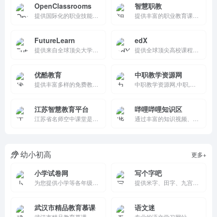
OpenClassrooms
智慧职教
提供国际化的职业技能培训课程，支持项目实践和行业认证，帮助用户提升职业技能，实现职业发展。
提供丰富的职业教育课程和智慧学习服务，支持数字化教材、岗位课程和证书课程，帮助学习者提升职业技能和就业竞争力。
FutureLearn
edX
提供来自全球顶尖大学的在线课程和学位项目，支持灵活的学习方式和社交互动，帮助用户提升职业技能并实现职业发展。
提供全球顶尖高校课程的在线学习平台，支持免费学习、证书获取和个性化学习路径规划，帮助用户提升知识和技能。
优酷教育
中职教学资源网
提供丰富多样的免费教育资源，支持直播和点播学习，注重个性化教育，帮助用户随时随地提升知识和技能。
中职教学资源网,中职,中职首页,教学资源网,教学资源库 ,中职课件,中职教案,中职教育,中等职业教育,中职教育软件,中职 考证原题,中职试卷,中职教育论文,对口，对口升学,对口招生，对口升学考试试题,中职视频课程,职高基础,中职班主任工作总结,中职生职业生涯规划
江苏智慧教育平台
哔哩哔哩知识区
江苏省名师空中课堂是江苏省教育厅推出的在线教育平台，设有点播课堂、点播课堂、家长课堂、名师答疑，网络端客服热线：400-8287559
通过丰富的知识视频、互动性强的弹幕评论以及个性化推荐功能，为用户提供了一个兼具娱乐性和学术性的学习平台。
幼小初高
更多+
小学试卷网
写个字吧
为您提供小学等各年级语文、数学、英语、科学试卷，试卷包含答案并且能够免费下载打印，为您考试之前做好充分的备考准备，希望本站对您学习有所帮助！
提供米字、田字、九宫等多种字格类型，支持汉字、拼音、笔顺、英文、数字、算数等类型字帖的设计、生成、打印、下载等。旨在为广大练字爱好者、家长、教师提供高效便捷实用的字帖制作工具。
武汉市精品教育慕课
语文迷
武汉市精品教育慕课
专业的语文学习网站，开设汉字、词语、成语、 句子、段落、作文、古诗、故事、国学、文章阅读等栏目，致力于提升广大语文爱好者听、说、读、写、思等能力，提升中华民族的语文水平。