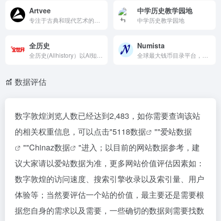
Artvee
中学历史教学园地
专注于古典和现代艺术的在线平台，提供高分辨率的公共领域绘画、海报和插图。用户可以免费浏览和下载这些艺术作品，平台界面简洁，操作简单，是发现和欣赏艺术的理想选择。
中学历史教学园地
全历史
Numista
全历史(Allhistory）以AI知识图谱为核心引擎，通过高度时空化、关联化数据的方式构造及展现数字人文内容，尤其是历史知识。让用户沉浸在纵横开阔、左图右史的（历史、人文、社科等）知识海洋中。
全球最大钱币目录平台，收录30万+硬币/纸币/纪念章，支持高清图片、发行详情和变体查询。用户免费管理收藏、交换列表、社区互动。支持多语言、价值估算和论坛讨论，是钱币收藏家鉴定、交换和研究的权威社区。
数据评估
数字敦煌浏览人数已经达到2,483，如你需要查询该站
的相关权重信息，可以点击"
5118数据
""
爱站数据
""
Chinaz数据
"进入；以目前的网站数据参考，建
议大家请以爱站数据为准，更多网站价值评估因素如：
数字敦煌的访问速度、搜索引擎收录以及索引量、用户
体验等；当然要评估一个站的价值，最主要还是需要根
据您自身的需求以及需要，一些确切的数据则需要找数