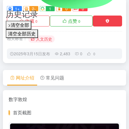
1+
2-
1
0
0
历史记录
收藏
点赞
0
0
>清空全部
清空全部历史
相关标签：
人文历史
2025年3月15日发布
2,483
0
0
网址介绍
常见问题
数字敦煌
首页截图