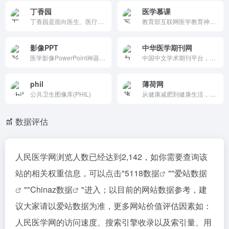
丁香园
医学慕课
丁香园是面向医生、医疗机构、医药从业者以及生命科学领域人士的专业性社会化网络，提供医学、医疗、药学、生命科学等相关领域的交流平台、专业知识、最新科研进展以及技术服务。
教育部互联网医学教育神站！免费金课/实践培训/临床资讯，合作医院多，中文慕课一键学。反馈表单互动，医学生医生必备。实践案例超真实，移动端便捷，医疗技能3秒起步，数字化学习首选！
影像PPT
中华医学期刊网
医学影像PowerPoint神器！高清X线/CT/MRI模板免费下载，专业标注一键编辑，解剖/病变/病例全覆盖。适用于医学生/医生教学会议，4K矢量无失真，VIP独家资源。学术分享超高效，准备时间减半，必备医疗视觉工具！
中国中文学术期刊平台，提供医学全文阅读与检索。特点包括海量核心期刊、开放访问和高级搜索。功能涵盖期刊浏览、投稿管理、PDF下载及移动适配。由中科院医学信息所主办，针对医务工作者与学生，覆盖内科、外科等领域，促进知识共享与学术交流。
phil
薄荷网
公共卫生图像库(PHIL)
从健康减肥到健康生活，打造年轻家庭的健康消费平台，提供包括APP，营养食品，订阅制服务，健康内容等在内的综合解决方案。
数据评估
人民医学网浏览人数已经达到2,142，如你需要查询该
站的相关权重信息，可以点击"
5118数据
""
爱站数据
""
Chinaz数据
"进入；以目前的网站数据参考，建
议大家请以爱站数据为准，更多网站价值评估因素如：
人民医学网的访问速度、搜索引擎收录以及索引量、用