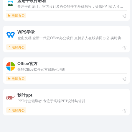
蓝册子软件教程
专注平面设计、室内设计及办公软件零基础教程，提供PPT插入音乐、表格、链接等详细指南。步骤配截图标注，免费浏览，界面简洁，适合初学者快速掌握实用技能，提升办公效率。
电脑办公
WPS学堂
金山文档,全新一代云Office办公软件,支持多人在线协同办公,实时协作，并设置文档访问、编辑权限。独有内容级安全，全程留痕可追溯.PC/移动双端覆盖,随时随地在线协同办公,在线文档即写即存统一管理,高效共享文档、表格。
电脑办公
Office官方
微软Office软件官方帮助和培训
电脑办公
秋叶ppt
PPT行业领导者-专注于高端PPT设计与培训
电脑办公