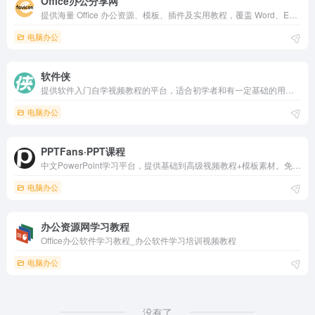
Office办公分享网
提供海量 Office 办公资源、模板、插件及实用教程，覆盖 Word、Excel、PPT 等常用工具。网站持续更新高效办公技巧、模板免费下载、API 接口文档，助力职场人士与开发者提升工作效率。访问即获一站式办公解决方案。
电脑办公
软件侠
提供软件入门自学视频教程的平台，适合初学者和有一定基础的用户。它提供丰富的教程资源，支持在线学习和移动学习，还设有在线客服和官方交流群，方便用户随时提问和交流。
电脑办公
PPTFans·PPT课程
中文PowerPoint学习平台，提供基础到高级视频教程+模板素材。免费试看/付费专栏，职场/学生首选。动画/图表/商业实战，社区答疑互动，App同步高效，数百万用户养成设计高手。
电脑办公
办公资源网学习教程
Office办公软件学习教程_办公软件学习培训视频教程
电脑办公
没有了