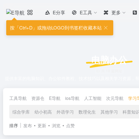
E分享
E工具
更多
按「Ctrl+D」或拖动LOGO到书签栏收藏本站
电脑办公
共 18 篇网址
提供丰富的电脑知识、办公软件教程、技术技巧以及相关学习资源，
工具导航
资源仓
E导航
ios导航
人工智能
次元导航
学习
综合学库
幼小初高
外语学习
数理化生
其他学习
科普知
排序
发布
更新
浏览
点赞