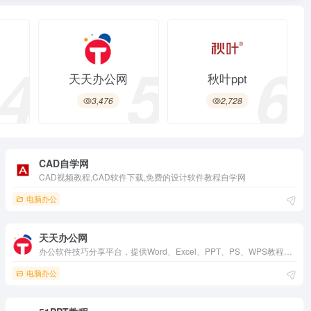
4
5
6
天天办公网
秋叶ppt
3,476
2,728
CAD自学网
CAD视频教程,CAD软件下载,免费的设计软件教程自学网
电脑办公
天天办公网
办公软件技巧分享平台，提供Word、Excel、PPT、PS、WPS教程和职场干货。覆盖排版、函数、特效、调色等实用知识，每日更新模板和技巧。界面纯净、步骤详尽，适合办公新手提升效率，是职场人士快速掌握办公工具的免费资源站点。
电脑办公