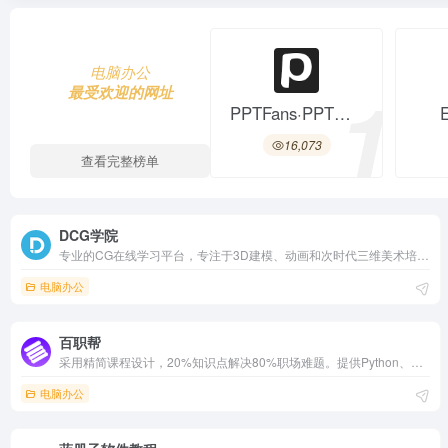
电脑办公
1
最受欢迎的网址
PPTFans·PPT课程
16,073
查看完整榜单
DCG学院
专业的CG在线学习平台，专注于3D建模、动画和次时代三维美术培训。它提供丰富的课程资源和实战项目，结合专业师资指导，帮助学员提升技能，顺利进入CG行业。
电脑办公
百职帮
采用精简课程设计，20%知识点解决80%职场难题。提供Python、Excel、数据分析等热门课程，结合真实案例和实战练习，帮助用户高效提升职场竞争力。
电脑办公