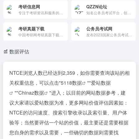
考研信息网
QZZN论坛
专注于考研资讯和服务的平台，提供全面、专业、及时的考研信息，帮助考生更好地准备考研。
知名公务员考试平台，创建于2005年，提供国考、省考资讯、真题及经验分享。板块清晰，覆盖行测、申论、面试，社区活跃，支持全国考友交流，非盈利性质，是备考公职的理想选择。
考研真题下载
公务员考试网
中国考研网考研真题下载中心提供最新考研真题、考研大纲、考研资料免费下载。
发布2023国家公务员考试、公务员省考公告、职位表、报名入口、成绩查询等信息，以及事业单位、教师招聘等招考信息
数据评估
NTCE浏览人数已经达到2,359，如你需要查询该站的相
关权重信息，可以点击"
5118数据
""
爱站数据
""
Chinaz数据
"进入；以目前的网站数据参考，建
议大家请以爱站数据为准，更多网站价值评估因素如：
NTCE的访问速度、搜索引擎收录以及索引量、用户体
验等；当然要评估一个站的价值，最主要还是需要根据
您自身的需求以及需要，一些确切的数据则需要找