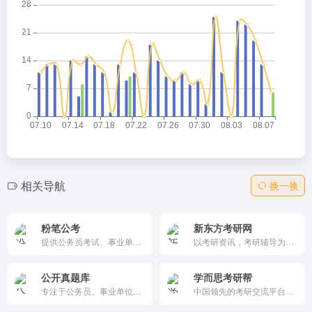
相关导航
换一换
粉笔公考
新东方考研网
提供公务员考试、事业单位、教师招聘等多种考试培训服务的在线教育平台。平台课程丰富，备考指导全面，学习资源多样，由行业名师授课，通过线上线下结合的方式，助力考生顺利通过考试。
以考研资讯，考研辅导为主题的官方网站，主要提供考研报考信息、考研报名时间、考研国家线、成绩查询、复试调剂、真题解析以及考研培训课程等内容，是国内考研领域的综合型门户网站。
公开真题库
学而思考研帮
专注于公务员、事业单位等考试题库的平台，提供丰富的历年真题和模拟题资源。它通过详细的试题解析和答题指导，帮助考生熟悉考试题型和答题技巧，提升备考效率和考试成绩，是考生备考的得力助手。
中国领先的考研交流平台和研究生招生信息网络发布平台。