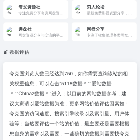
夸父资源社
穷人论坛
专注免费分享夸克网盘资源，优质电影、剧集、动漫、游戏、4K电影、4K电视剧、书籍资料、学习教程、音乐音频应有尽有，更多内容等待你来发掘
最新免费影视资源分享，阿里云盘资源分享，夸克网盘资源分享
趣盘社
网盘分享
网盘资源分享与交流的平台。在这个社区中，用户可以互相分享网盘的资源，如文档、图片、音频、视频等，并进行深入讨论与互动。
专注于收集整理各类网盘资源，涵盖IT教程、编程开发、软件工具、学习资料等，每日更新，免费下载。
数据评估
夸克圈浏览人数已经达到750，如你需要查询该站的相
关权重信息，可以点击"
5118数据
""
爱站数据
""
Chinaz数据
"进入；以目前的网站数据参考，建
议大家请以爱站数据为准，更多网站价值评估因素如：
夸克圈的访问速度、搜索引擎收录以及索引量、用户体
验等；当然要评估一个站的价值，最主要还是需要根据
您自身的需求以及需要，一些确切的数据则需要找夸克