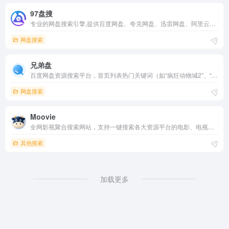
97盘搜
专业的网盘搜索引擎,提供百度网盘、夸克网盘、迅雷网盘、阿里云盘资源搜索,涵盖电影、游戏、短剧、软件、小说、学习资料等
网盘搜索
兄弟盘
百度网盘资源搜索平台，首页列表热门关键词（如“疯狂动物城2”、“罚罪2”），一键进入影视剧、教程等分享链接搜索。界面简洁无广告、免费使用，实时更新热门资源，是用户快速查找百度网盘内容的便捷工具。
网盘搜索
Moovie
全网影视聚合搜索网站，支持一键搜索各大资源平台的电影、电视剧和综艺节目，让你轻松找到想看的影片。首页实时更新豆瓣热门影视榜单，无需注册，即搜即看。
其他搜索
加载更多