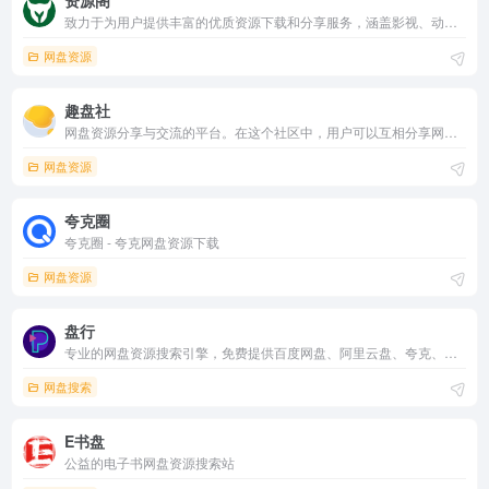
资源阁
致力于为用户提供丰富的优质资源下载和分享服务，涵盖影视、动漫、软件、音频、教学资料、书籍等多种类别。无论你是追剧达人、学习爱好者还是软件需求者，资源阁都能为你提供高质量的资源，让你轻松获取所需内容。我们不断更新资源库，保证最新、最全的分享，满足各类用户的需求。
网盘资源
趣盘社
网盘资源分享与交流的平台。在这个社区中，用户可以互相分享网盘的资源，如文档、图片、音频、视频等，并进行深入讨论与互动。
网盘资源
夸克圈
夸克圈 - 夸克网盘资源下载
网盘资源
盘行
专业的网盘资源搜索引擎，免费提供百度网盘、阿里云盘、夸克、迅雷、UC、蓝奏云、115 等主流网盘资源搜索服务。界面简洁、搜索高效，帮你快速精准查找各类网盘资源，是便捷实用的网盘搜索引擎神器!
网盘搜索
E书盘
公益的电子书网盘资源搜索站