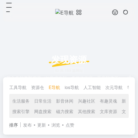
发现资源
共 153 篇网址
整合多种类型资源（如学术文献、多媒体内容、工具软件等），通
过统一的检索界面帮助用户快速查找和获取所需资源的在线平台。
工具导航
资源仓
E导航
ios导航
人工智能
次元导航
学习
生活服务
日常生活
影音休闲
兴趣社区
有趣灵魂
新闻资
搜索引擎
网盘搜索
磁力搜索
其他搜索
文库资源
文言古
排序
发布
更新
浏览
点赞