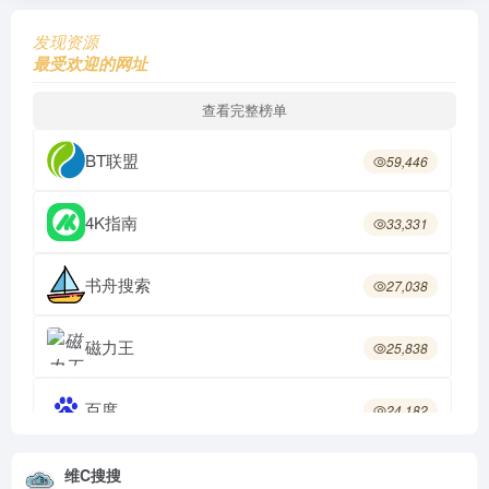
发现资源
最受欢迎的网址
查看完整榜单
BT联盟
59,446
4K指南
33,331
书舟搜索
27,038
磁力王
25,838
百度
24,182
人人文库
22,673
维C搜搜