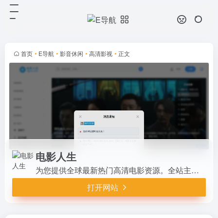
电影人生
打开网站
为您提供全球最新热门高清电影资
源。全站主打1080P超清画质，所
有影片均内嵌独家中英双语字幕。第
首页
•
E导航
•
影音休闲
•
高清影视
•
正文
一时间为您更新好莱坞大片、欧美高
分佳作及全网最热影视，打造极致
的...
电影人生
为您提供全球最新热门高清电影资源。全站主打1080P超清画质，所有影片均内嵌独家中英双语字幕。第一时间为您更新好莱坞大片、欧美高分佳作及全网最热影视，打造极致的沉浸式无障碍观影体验。
打开网站