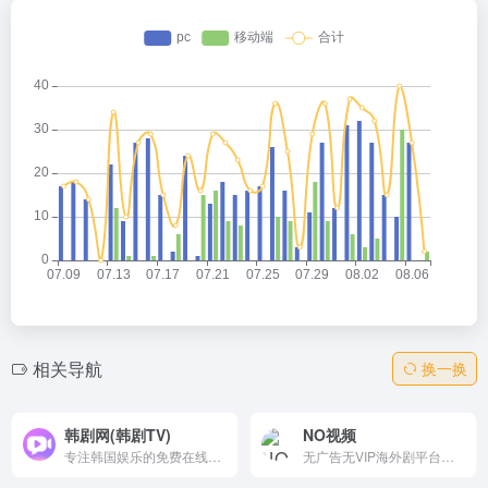
相关导航
换一换
韩剧网(韩剧TV)
NO视频
专注韩国娱乐的免费在线平台，提供热门韩剧、综艺、电影高清观看。更新及时，与韩同步，支持新剧速递、口碑榜、资讯新闻。多端APP（Android/iOS/Windows/Mac）下载，便捷追剧，是韩剧迷的首选资源站。
无广告无VIP海外剧平台，提供高清美剧/韩剧/日剧/动漫在线观看。中字官方/双语字幕，每日更新《怪奇物语》等。备用域名防封锁，Telegram推送，APP弹幕互动。追剧爱好者首选，轻松无负担！