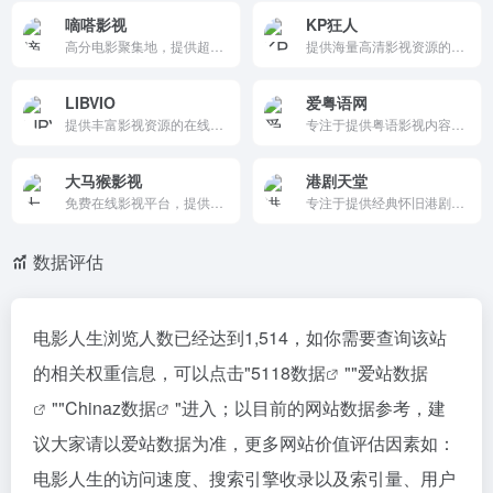
嘀嗒影视
KP狂人
高分电影聚集地，提供超清秒播电影/电视剧/纪录片/动漫/综艺。每日更新4+条，分类浏览无VIP广告。留言反馈侵权快速删除，2023年起运营。高清流畅，影视爱好者追新首选！
提供海量高清影视资源的免费在线观影平台，支持无广告观看、智能推荐和投屏功能，适合多种设备使用。
LIBVIO
爱粤语网
提供丰富影视资源的在线观看平台，涵盖电影、剧集、动漫、日韩剧、欧美剧等多种类型。它提供清晰的分类、最新的资源和便捷的观看体验，用户可以随时随地观看自己喜欢的影视作品。
专注于提供粤语影视内容的在线平台，涵盖最新的TVB电视剧、粤语电影、港剧和动漫。支持高清画质、免费观看和多平台访问，是粤语影视爱好者的理想选择。
大马猴影视
港剧天堂
免费在线影视平台，提供最新电影、电视剧、综艺、动漫高清观看。支持电影、电视剧、综艺、动漫分类浏览，站长推荐与热播排行，更新迅速。无需会员即可使用，界面简洁，是中文用户追剧看片的便捷免费资源站。
专注于提供经典怀旧港剧资源的在线平台，提供大量的港剧资源，包括经典老剧和最新剧集。它支持高清画质、免费观看和多平台访问，是港剧爱好者的理想选择。
数据评估
电影人生浏览人数已经达到1,514，如你需要查询该站
的相关权重信息，可以点击"
5118数据
""
爱站数据
""
Chinaz数据
"进入；以目前的网站数据参考，建
议大家请以爱站数据为准，更多网站价值评估因素如：
电影人生的访问速度、搜索引擎收录以及索引量、用户