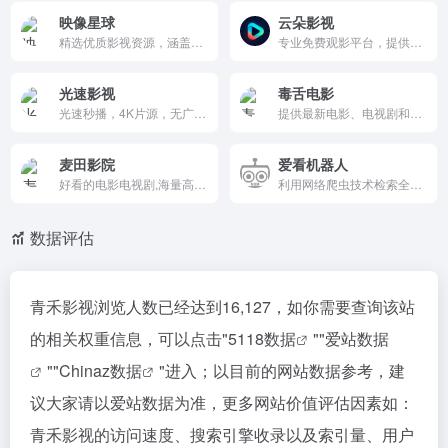
映像星球
云朵影视
精选优质影视资源，涵盖电影、电视剧、综艺、动漫等丰富内容，更新及时，播放流畅，支持多终端便捷观看，带来高清、稳定、舒适的在线观影体验。
专业免费观影平台，提供最新最快的视频分享数据，高清电影电视剧免费观看，无需VIP会员，支持在线追剧，最新影视资源实时更新
光速影视
毒舌电影
光速秒播，4K片源，无广告，每日更新，中文影视平台，提供电视剧、电影、综艺动漫资源。特点包括实时推送、分类导航，功能覆盖推荐浏览、详情播放。免费简洁，适合追剧迷。
提供最新电影、电视剧和综艺节目的在线观看平台，提供丰富的影视资源和高清画质。它支持免费观看，界面简洁，操作方便，适合各种技术水平的用户，是影视爱好者的理想选择。
麦田影院
爱看机器人
好看的电影电视剧,海量高清影视免费在线观看
利用网络爬虫技术检索全网免费在线观看影视资源的搜素引擎。提供丰富的影视资源，包括电影、电视剧等，支持在线观看和播放历史记录，帮助用户快速找到并观看自己喜欢的影视作品。
数据评估
青禾影视浏览人数已经达到16,127，如你需要查询该站
的相关权重信息，可以点击"
5118数据
""
爱站数据
""
Chinaz数据
"进入；以目前的网站数据参考，建
议大家请以爱站数据为准，更多网站价值评估因素如：
青禾影视的访问速度、搜索引擎收录以及索引量、用户