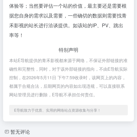
体验等；当然要评估一个站的价值，最主要还是需要根
据您自身的需求以及需要，一些确切的数据则需要找青
禾影视的站长进行洽谈提供。如该站的IP、PV、跳出
率等！
特别声明
本站E导航提供的青禾影视都来源于网络，不保证外部链接的准
确性和完整性，同时，对于该外部链接的指向，不由E导航实际
控制，在2026年5月11日 下午7:59收录时，该网页上的内容，
都属于合规合法，后期网页的内容如出现违规，可以直接联系
网站管理员进行删除，E导航不承担任何责任。
E导航致力于优质、实用的网络站点资源收集与分享！
暂无评论