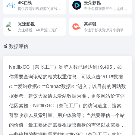
4K在线
云朵影视
提供高清影视资源的在线平台，以4K超高清画质为特色，涵盖多种类型的影视作品。网站更新及时，界面简洁友好，支持在线观看和收藏功能，是影视爱好者的优质选择。
专业免费观影平台，提供最新最快的视频分享数据，高清电影电视剧免费观看，无需VIP会员，支持在线追剧，最新影视资源实时更新
光速影视
茶杯狐
光速秒播，4K片源，无广告，每日更新，中文影视平台，提供电视剧、电影、综艺动漫资源。特点包括实时推送、分类导航，功能覆盖推荐浏览、详情播放。免费简洁，适合追剧迷。
专注于影视资源分享的平台，提供丰富的电影、电视剧和动漫资源。它支持高清播放，提供精选推荐和用户评价，帮助用户快速发现优质影视作品。无论是片荒剧荒还是寻找新剧，茶杯狐都能满足你的需求。
数据评估
NetflixGC（奈飞工厂）浏览人数已经达到19,495，如
你需要查询该站的相关权重信息，可以点击"
5118数据
""
爱站数据
""
Chinaz数据
"进入；以目前的网站数
据参考，建议大家请以爱站数据为准，更多网站价值评
估因素如：NetflixGC（奈飞工厂）的访问速度、搜索
引擎收录以及索引量、用户体验等；当然要评估一个站
的价值，最主要还是需要根据您自身的需求以及需要，
一些确切的数据则需要找NetflixGC（奈飞工厂）的站