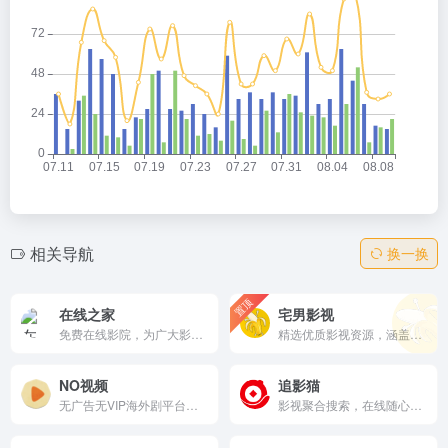
相关导航
换一换
置顶
在线之家
宅男影视
免费在线影院，为广大影迷提供提供无广告无弹窗无删减高最新热播高清电影、电视剧，热门韩剧，美剧在线观看下载，每天更新好看的电影电视剧，尽在在线之家官网
精选优质影视资源，涵盖电影、电视剧、综艺与动漫等热门内容，更新及时，播放流畅，支持多终端便捷观看。提供清晰分类与快速搜索，帮助用户轻松发现精彩影片，打造更高效的在线观影体验。
NO视频
追影猫
无广告无VIP海外剧平台，提供高清美剧/韩剧/日剧/动漫在线观看。中字官方/双语字幕，每日更新《怪奇物语》等。备用域名防封锁，Telegram推送，APP弹幕互动。追剧爱好者首选，轻松无负担！
影视聚合搜索，在线随心看！追影猫最新地址发布页（zhuiyingmao.vip），汇集全球最全电影、电视剧、综艺、动漫、纪录片等影视资源站点！