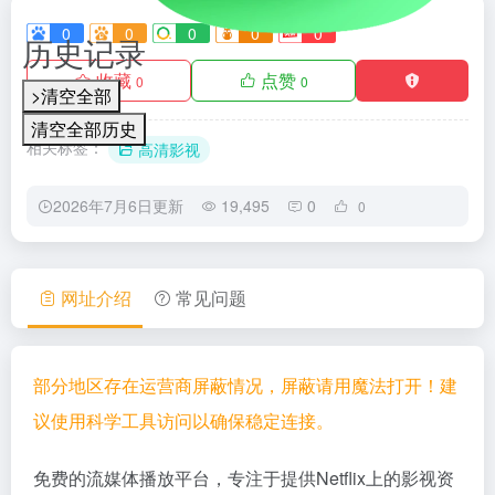
0
0
0
0
0
历史记录
收藏
点赞
0
0
>清空全部
清空全部历史
相关标签：
高清影视
2026年7月6日更新
19,495
0
0
网址介绍
常见问题
部分地区存在运营商屏蔽情况，屏蔽请用魔法打开！建
议使用科学工具访问以确保稳定连接。
免费的流媒体播放平台，专注于提供Netflix上的影视资