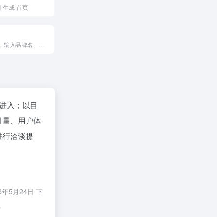
计生成-首页
免费在线工具，输入品牌名、口号和行业，一键AI生成专业Logo，支持免费下载商用授权。全中文界面，秒级出图，还提供付费VI设计、包装、商标服务。适合创业者和中小企业快速创建品牌标识，7×24客服支持。
"进入；以目
引量、用户体
进行洽谈提
5月24日 下
。