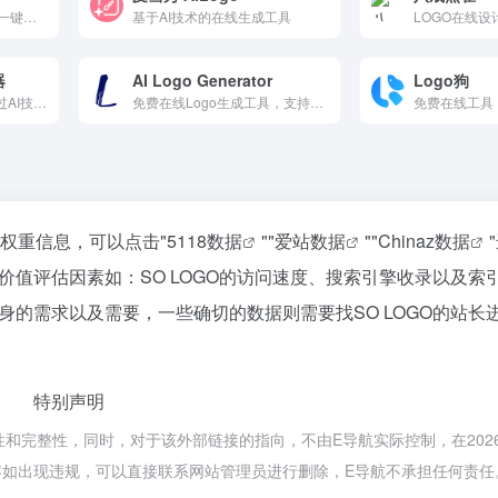
免费AI LOGO生成平台，一键输入品牌名生成无限创意，支持在线编辑样式/字体/配色。自动配套名片、VI模板（PPT/Word），输出矢量/透明等10+格式。风格多样（极简、科幻、教育等），商用字体授权，适合企业快速打造专业品牌形象。
基于AI技术的在线生成工具
LOGO在线设
器
AI Logo Generator
Logo狗
在线LOGO设计平台，通过AI技术快速生成高质量的LOGO设计，并提供配套的品牌资源，如名片、企业VI、宣传海报等。界面简洁，操作方便，适合各种水平的用户，生成的LOGO具有完全的商用授权。
免费在线Logo生成工具，支持中文操作，输入品牌名称与行业信息即可快速生成专业标志设计。提供多种风格、图标、字体与配色方案，适合企业、店铺、创业项目和个人品牌，高效打造专属品牌形象。
关权重信息，可以点击"
5118数据
""
爱站数据
""
Chinaz数据
值评估因素如：SO LOGO的访问速度、搜索引擎收录以及索
的需求以及需要，一些确切的数据则需要找SO LOGO的站长
特别声明
性和完整性，同时，对于该外部链接的指向，不由E导航实际控制，在2026年
内容如出现违规，可以直接联系网站管理员进行删除，E导航不承担任何责任