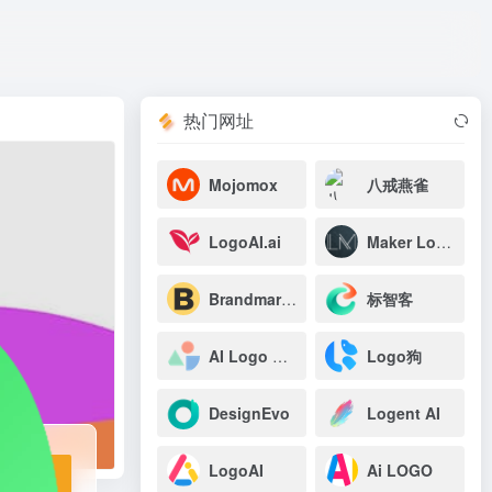
打开网站
业者和个人快速创
热门网址
Mojomox
八戒燕雀
LogoAI.ai
Maker Logo
Brandmark Maker
标智客
AI Logo Maker
Logo狗
DesignEvo
Logent AI
LogoAI
Ai LOGO
站