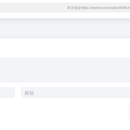
本文地址https://eeenav.com/sites/94