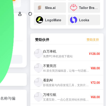
Slea.ai
Tailor Brands Logo
LogoMate
Looka
赞助伙伴
赞助支持
白万单机
¥128.00
免费PC单机游戏下载站
不繁简历
¥88.00
AI 原生简历编辑器，让每一句话都有分量。
看剧AI
¥72.00
影视搜索与内容发现工具，支持片库浏览与智能推荐。
万维引航
¥68.00
牌名称与偏
互通互助，一点心意支持站长持续更新。