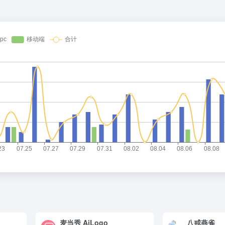
麦当秀 AiLogo
八戒燕雀