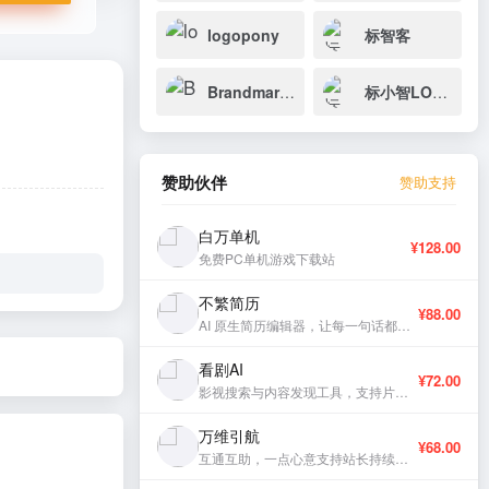
logopony
标智客
Brandmark Maker
标小智LOGO设计神器
赞助伙伴
赞助支持
白万单机
¥128.00
免费PC单机游戏下载站
不繁简历
¥88.00
AI 原生简历编辑器，让每一句话都有分量。
看剧AI
¥72.00
影视搜索与内容发现工具，支持片库浏览与智能推荐。
万维引航
¥68.00
互通互助，一点心意支持站长持续更新。