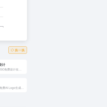
换一换
设计
为用户提供LOGO免费设计在线生成服务,适用于公司LOGO设计、品牌LOGO设计、 企业LOGO设计等场景,无需下载软件,即可免费自己在线制作LOGO,是一款好用的LOGO在线设计生成器.
使用Slea.ai的免费AI Logo生成器，轻松设计高质量定制Logo。通过先进的编辑工具，比如文字生成Logo和反向提示功能，几分钟内即可创建专业Logo。