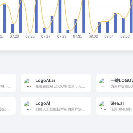
LogoAI.ai
一键LOGO
AI Logo 生成器 | 轻松制作独一无二的 Logo
免费在线AI LOGO生成器，无需登录通过文本描述快速创建专业无水印LOGO。支持多种风格、深度自定义颜色/字体/布局，几秒生成多个方案。适合初创、企业和个人品牌设计，付费解锁商业版权。高品质输出，易用高效。
LogoAI
Slea.ai
免费Logo制作工具 | 创建您自己的Logo | 免费Logo设计
利用人工智能技术帮助用户快速创建专业品牌标志和品牌形象的在线平台，提供智能设计、多格式下载和自动化品牌推广等功能，让品牌建设变得轻松高效。