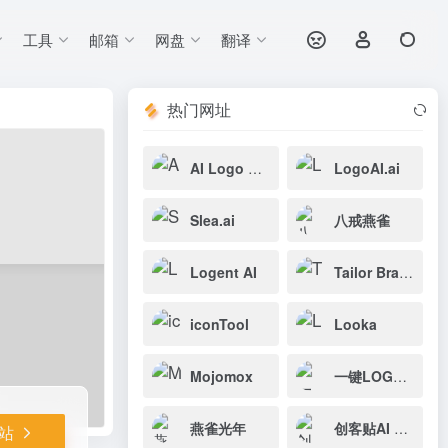
工具
邮箱
网盘
翻译
打开网站
热门网址
AI Logo Maker
LogoAI.ai
Slea.ai
八戒燕雀
Logent AI
Tailor Brands Logo
iconTool
Looka
Mojomox
一键LOGO设计
燕雀光年
创客贴AI Logo
站