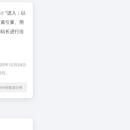
据
"进入；以
及索引量、用
的站长进行洽
5年12月24日
责任。
65.html转载请注明