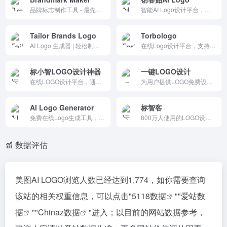
品牌标志制作工具 - 最先进的AI标志设计工具
智能AI Logo设计平台，输入品牌名称与行业信息即可快速生成专业标志方案，支持多风格创意设计、在线编辑、字体配色调整与高清下载，帮助企业、店铺和个人高效打造品牌形象，提升识别度与营销效果。
Tailor Brands Logo
Torbologo
AI Logo 生成器 | 轻松制作独一无二的 Logo
在线Logo设计平台，支持输入品牌名称、行业与风格偏好，快速生成多款专业标志方案。提供字体、颜色、图标自定义编辑，并可下载高清品牌素材，适合企业创业、品牌升级与营销推广，提升品牌形象与设计效率。
标小智LOGO设计神器
一键LOGO设计
在线LOGO设计平台，通过AI技术快速生成高质量的LOGO设计，并提供配套的品牌资源，如名片、企业VI、宣传海报等。界面简洁，操作方便，适合各种水平的用户，生成的LOGO具有完全的商用授权。
为用户提供LOGO免费设计在线生成服务,适用于公司LOGO设计、品牌LOGO设计、 企业LOGO设计等场景,无需下载软件,即可免费自己在线制作LOGO,是一款好用的LOGO在线设计生成器.
AI Logo Generator
标智客
免费在线Logo生成工具，支持中文操作，输入品牌名称与行业信息即可快速生成专业标志设计。提供多种风格、图标、字体与配色方案，适合企业、店铺、创业项目和个人品牌，高效打造专属品牌形象。
800万人使用的LOGO设计免费生成器!标智客使用AIGC技术为品牌在线生成logo,智能化生成公司logo设计,商标设计,标志设计及企业VI设计. 标志客可1分钟生成个性化logo设计和品牌设计,源文件可下载!
数据评估
美图AI LOGO浏览人数已经达到1,774，如你需要查询
该站的相关权重信息，可以点击"
5118数据
""
爱站数
据
""
Chinaz数据
"进入；以目前的网站数据参考，