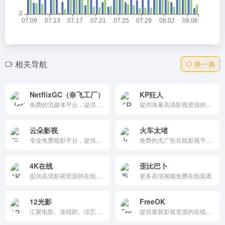
相关导航
换一换
NetflixGC（奈飞工厂）
KP狂人
免费的流媒体平台，提供丰富的Netflix影视资源，包括电影、电视剧、动漫和综艺。支持高清播放和多设备访问，无需付费订阅，适合追求免费观影体验的用户。
提供海量高清影视资源的免费在线观影平台，支持无广告观看、智能推荐和投屏功能，适合多种设备使用。
云朵影视
火车太堵
专业免费观影平台，提供最新最快的视频分享数据，高清电影电视剧免费观看，无需VIP会员，支持在线追剧，最新影视资源实时更新
免费的无广告在线影视平台，提供高清蓝光画质的电影、电视剧、综艺和动漫资源，支持智能搜索和投屏功能。
4K在线
歪比巴卜
提供高清影视资源的在线平台，以4K超高清画质为特色，涵盖多种类型的影视作品。网站更新及时，界面简洁友好，支持在线观看和收藏功能，是影视爱好者的优质选择。
更多高清视频免费在线观看
12光影
FreeOK
汇聚电影、连续剧、综艺与动漫资源，首页精选推荐与预告片同步上线。分类导航清晰，排行榜导向热播，留言板互动频繁，支持下载客户端，助你快速发现影片、加入观影社区。
提供最新影视资源的在线观看平台，用户可以直接在浏览器中观看各种热门电视剧、电影和综艺节目。平台资源丰富，支持多种设备，无需下载或安装，适合喜欢追剧和看电影的用户。