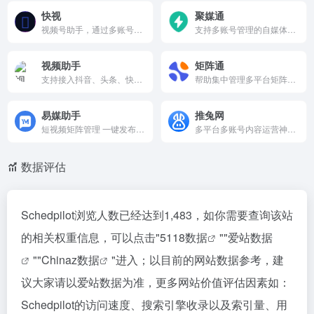
快视
聚媒通
视频号助手，通过多账号管理，实现私信和评论自动回复，打造专属矩阵工具，加快引流变现。
支持多账号管理的自媒体矩阵系统，能一键批量发布图文视频到60+自媒体平台，支持2000+的账号管理，ai自动生成标题，ai自动生成文章，支持短视频混剪功能，也支持文章原创度和违禁词检测功能等
视频助手
矩阵通
支持接入抖音、头条、快手、视频号、小红书、西瓜视频和B站等主流内容创作平台，满足新媒体多元需求，运营、盈利、宣传、引流、营销一应俱全。
帮助集中管理多平台矩阵账号，提供集数据回收、报表分析、内容沉淀与分发、竞对监测、风险监管、用户线索挖掘等于一体的矩阵管理服务，为企业新媒体矩阵管理提效。
易媒助手
推兔网
短视频矩阵管理 一键发布多个自媒体平台 品牌整合全网营销
多平台多账号内容运营神器，支持抖音、快手、小红书等主流自媒体，一键分发视频、管理账号、自动回复评论，并提供数据分析。简化运营流程，提升效率，免费基础版上线于2006年，助力创作者轻松变现。
数据评估
Schedpilot浏览人数已经达到1,483，如你需要查询该站
的相关权重信息，可以点击"
5118数据
""
爱站数据
""
Chinaz数据
"进入；以目前的网站数据参考，建
议大家请以爱站数据为准，更多网站价值评估因素如：
Schedpilot的访问速度、搜索引擎收录以及索引量、用