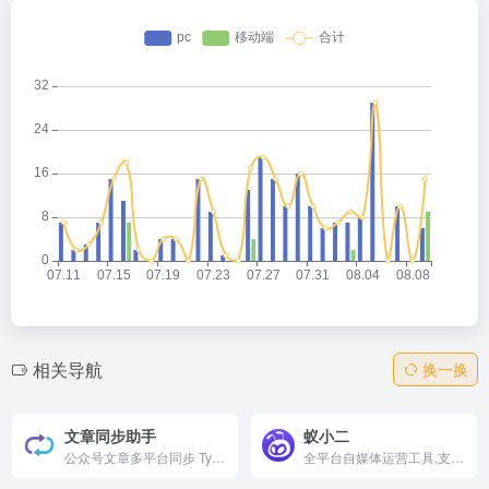
相关导航
换一换
文章同步助手
蚁小二
公众号文章多平台同步 Typora Markdown写作 一文多发 自媒体内容同步、内容营销、分发工具，自媒体助手，一键同步发布，支持微博头条、掘金、CSDN、今日头条、豆瓣、WordPress博客、知乎专栏、简书、Typecho博客等各大内容平台
全平台自媒体运营工具,支持各大自媒体平台多账号图文、短视频一键分发管理,团队管理,各平台数据分析,一站式自媒体运营工具,让新媒体运营更简单高效.