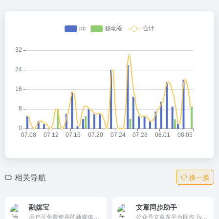
相关导航
换一换
融媒宝
文章同步助手
用户可免费使用的新媒体运营管家，一键管理多个自媒体平台，公众号、订阅号、短视频号、头条号等都可以一键管理，支持多账号同步管理，帮助您高效新媒体运营、同时提供各个平台的营销热点，生成营销日历，是每个自媒体人的选择。
公众号文章多平台同步 Typora Markdown写作 一文多发 自媒体内容同步、内容营销、分发工具，自媒体助手，一键同步发布，支持微博头条、掘金、CSDN、今日头条、豆瓣、WordPress博客、知乎专栏、简书、Typecho博客等各大内容平台