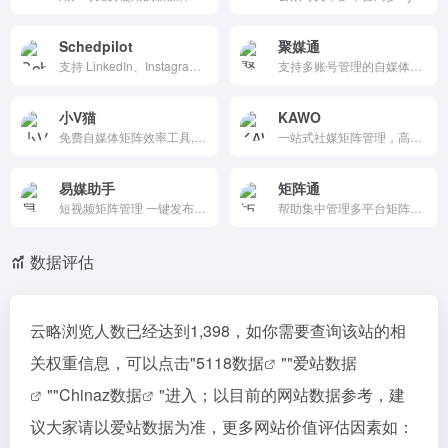
Schedpilot
聚媒通
支持 LinkedIn、Instagram、TikTok、Threads、X（Twitter）、YouTube 等平台内容同步安排，具备 AI 辅助创作、时间推荐、评论生成与跨平台发布等特色功能。
支持多账号管理的自媒体矩阵系统，能一键批量发布图文视频到60+自媒体平台，支持2000+的账号管理，ai自动生成标题，ai自动生成文章，支持短视频混剪功能，也支持文章原创度和违禁词检测功能等
小V猫
KAWO
免费自媒体矩阵效率工具,多账号管理、批量分发、流量监控、私信评论聚合
一站式社媒矩阵管理，高效实时管理跨平台社媒矩阵数据和内容
易媒助手
矩阵通
短视频矩阵管理 一键发布多个自媒体平台 品牌整合全网营销
帮助集中管理多平台矩阵账号，提供集数据回收、报表分析、内容沉淀与分发、竞对监测、风险监管、用户线索挖掘等于一体的矩阵管理服务，为企业新媒体矩阵管理提效。
数据评估
云略浏览人数已经达到1,398，如你需要查询该站的相
关权重信息，可以点击"
5118数据
""
爱站数据
""
Chinaz数据
"进入；以目前的网站数据参考，建
议大家请以爱站数据为准，更多网站价值评估因素如：