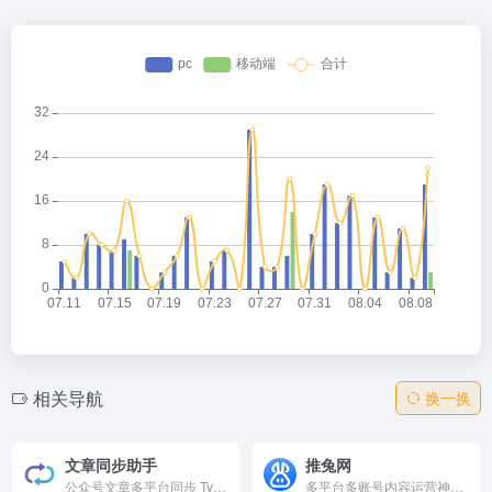
相关导航
换一换
文章同步助手
推兔网
公众号文章多平台同步 Typora Markdown写作 一文多发 自媒体内容同步、内容营销、分发工具，自媒体助手，一键同步发布，支持微博头条、掘金、CSDN、今日头条、豆瓣、WordPress博客、知乎专栏、简书、Typecho博客等各大内容平台
多平台多账号内容运营神器，支持抖音、快手、小红书等主流自媒体，一键分发视频、管理账号、自动回复评论，并提供数据分析。简化运营流程，提升效率，免费基础版上线于2006年，助力创作者轻松变现。