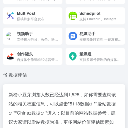
MultiPost
Schedpilot
撰稿和多平台发布
支持 LinkedIn、Instagram、TikTok、Threads、X（Twitter）、YouTube 等平台内容同步安排，具备 AI 辅助创作、时间推荐、评论生成与跨平台发布等特色功能。
视频助手
易媒助手
支持接入抖音、头条、快手、视频号、小红书、西瓜视频和B站等主流内容创作平台，满足新媒体多元需求，运营、盈利、宣传、引流、营销一应俱全。
短视频矩阵管理 一键发布多个自媒体平台 品牌整合全网营销
创作罐头
聚媒通
自媒体创作编辑和运营管理工具，提供给创作者账号和团队管理、作品多平台管理等功能
支持多账号管理的自媒体矩阵系统，能一键批量发布图文视频到60+自媒体平台，支持2000+的账号管理，ai自动生成标题，ai自动生成文章，支持短视频混剪功能，也支持文章原创度和违禁词检测功能等
数据评估
新榜小豆芽浏览人数已经达到1,525，如你需要查询该
站的相关权重信息，可以点击"
5118数据
""
爱站数据
""
Chinaz数据
"进入；以目前的网站数据参考，建
议大家请以爱站数据为准，更多网站价值评估因素如：