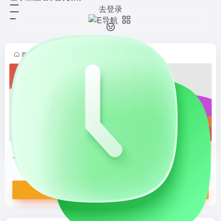
去登录
LogoAI.ai
打开网站
免费在线AI LOGO生成器，无需登
录通过文本描述快速创建专业无水印
LOGO。支持多种风格、深度自定义
首页
•
人工智能
•
AI创意设计
•
AI标志设计
•
正文
颜色/字体/布局，几秒生成多个方
案。适合初创、企业和个人品...
LogoAI.ai
免费在线AI LOGO生成器，无需登录通过文本描述快速创建专业无水印LOGO。支持多种风格、深度自定义颜色/字体/布局，几秒生成多个方案。适合初创、企业和个人品牌设计，付费解锁商业版权。高品质输出，易用高效。
打开网站