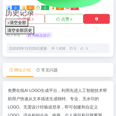
0
0
0
0
0
历史记录
收藏
点赞
0
0
>清空全部
清空全部历史
相关标签：
AI标志设计
2025年12月25日更新
1,638
0
0
网址介绍
常见问题
免费在线AI LOGO生成平台，利用先进人工智能技术帮
助用户快速从文本描述生成独特、专业、无水印的
LOGO。无需设计经验或登录，即可创建和自定义
LOGO，适合初创企业、电商、个人项目和品牌重塑，