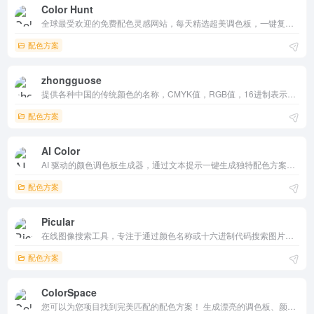
Color Hunt
全球最受欢迎的免费配色灵感网站，每天精选超美调色板，一键复制 HEX/RGB/CSS 代码。界面极简、零广告、支持商用，设计师、开发者人手必备的神级工具。
配色方案
zhongguose
提供各种中国的传统颜色的名称，CMYK值，RGB值，16进制表示。AI制作中国色图片和视频
配色方案
AI Color
AI 驱动的颜色调色板生成器，通过文本提示一键生成独特配色方案，支持浏览社区热门/最新/最多浏览调色板、可视化预览、编辑历史与 HEX 复制。界面简洁免费，适合设计师、开发者快速找灵感。登录后有设计师仪表板追踪作品，是 AI 时代实用配色工具。
配色方案
Picular
在线图像搜索工具，专注于通过颜色名称或十六进制代码搜索图片。界面简洁，操作方便，提供高质量的图片资源，适合设计师和艺术家使用。完全免费，无需注册或付费。
配色方案
ColorSpace
您可以为您项目找到完美匹配的配色方案！ 生成漂亮的调色板、颜色渐变等等！