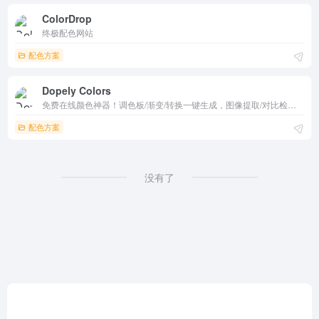
ColorDrop
终极配色网站
配色方案
Dopely Colors
免费在线颜色神器！调色板/渐变/转换一键生成，图像提取/对比检查实时预览。HEX/RGB/CSS导出超便捷，随机灵感/主题库无限。设计师开发者必备，UI配色5秒起步，创意无限！
配色方案
没有了