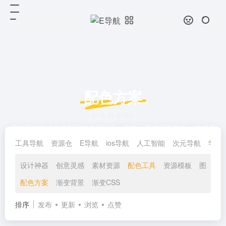
配色方案
共 29 篇网址
帮助用户快速生成和谐的色彩组合，支持从图片提取颜色、生成调
色板、检查对比度等多种功能，广泛应用于设计、网页开发等领
工具导航
资源仓
E导航
ios导航
人工智能
次元导航
学习
域。
设计神器
创意灵感
素材资源
配色工具
资源模板
图库资
配色方案
渐变背景
渐变CSS
排序
发布
更新
浏览
点赞