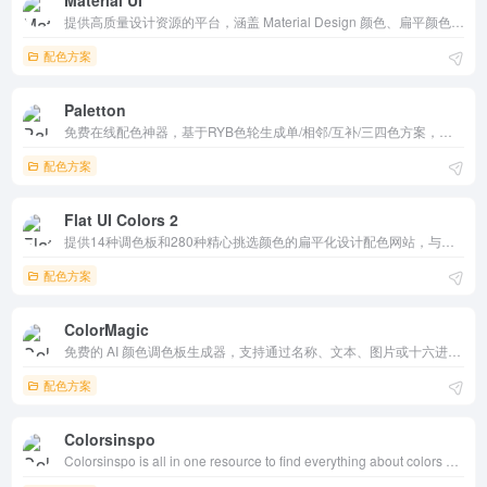
Material UI
提供高质量设计资源的平台，涵盖 Material Design 颜色、扁平颜色、图标等。界面简洁，资源丰富，支持多种格式下载，帮助设计师和开发者快速找到所需资源，提升设计效率。
配色方案
Paletton
免费在线配色神器，基于RYB色轮生成单/相邻/互补/三四色方案，支持色盲模拟和WCAG对比检测。预览UI/网站/纺织图案，导出CSS/PNG/ACO。设计师首选，2000万用户，易用无付费，广告支持。
配色方案
Flat UI Colors 2
提供14种调色板和280种精心挑选颜色的扁平化设计配色网站，与全球13位设计师合作，帮助用户快速找到和使用美观的色彩组合。
配色方案
ColorMagic
免费的 AI 颜色调色板生成器，支持通过名称、文本、图片或十六进制代码生成颜色方案。操作简单，生成速度快，提供多种颜色风格，适合设计师和创意专业人士使用。
配色方案
Colorsinspo
Colorsinspo is all in one resource to find everything about colors with extreme ease. Also, you will get Freebies, Inspirations, Color Tools, Gradient