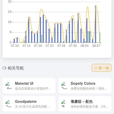
相关导航
换一换
Material UI
Dopely Colors
提供高质量设计资源的平台，涵盖 Material Design 颜色、扁平颜色、图标等。界面简洁，资源丰富，支持多种格式下载，帮助设计师和开发者快速找到所需资源，提升设计效率。
免费在线颜色神器！调色板/渐变/转换一键生成，图像提取/对比检查实时预览。HEX/RGB/CSS导出超便捷，随机灵感/主题库无限。设计师开发者必备，UI配色5秒起步，创意无限！
Goodpalette
毒蘑菇 – 配色
为 UI 设计生成漂亮的配色方案，并通过动态模型预览预览它们在您的应用程序或网站上的外观。
各种好看的配色方案，CSS渐变色，边框阴影，以及在线图片取色，希望能给大家带来便利！