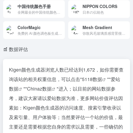
中国传统颜色手册
NIPPON COLORS
全网最全的中国传统颜色数据库，包含600+国风色卡精准色值、命名由来与使用场景。一键获取CMYK/RGB/HEX色彩代码，提升设计效率与专业度。
日本の伝統色
ColorMagic
Mesh Gradient‌
免费的 AI 颜色调色板生成器，支持通过名称、文本、图片或十六进制代码生成颜色方案。操作简单，生成速度快，提供多种颜色风格，适合设计师和创意专业人士使用。
弥散风毛玻璃质感背景很顺手，能随机切换网格模型，导出PNG素材。
数据评估
Kigen颜色生成器浏览人数已经达到1,672，如你需要查
询该站的相关权重信息，可以点击"
5118数据
""
爱站
数据
""
Chinaz数据
"进入；以目前的网站数据参
考，建议大家请以爱站数据为准，更多网站价值评估因
素如：Kigen颜色生成器的访问速度、搜索引擎收录以
及索引量、用户体验等；当然要评估一个站的价值，最
主要还是需要根据您自身的需求以及需要，一些确切的