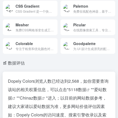
CSS Gradient
Paletton
CSS Gradient 是一个快乐的小网站和免费工具，可让您为网站创建渐变背景。
免费在线配色神器，基于RYB色轮生成单/相邻/互补/三四色方案，支持色盲模拟和WCAG对比检测。预览UI/网站/纺织图案，导出CSS/PNG/ACO。设计师首选，2000万用户，易用无付费，广告支持。
Mesher
Picular
免费CSS网格渐变生成工具，支持自定义颜色/随机生成纯CSS mesh gradients。实时预览、一键导出代码、本地保存收藏，操作简单无注册。适合网页设计师创建潮流背景，完全免费，轻量高效。
在线图像搜索工具，专注于通过颜色名称或十六进制代码搜索图片。界面简洁，操作方便，提供高质量的图片资源，适合设计师和艺术家使用。完全免费，无需注册或付费。
Colorable
Goodpalette
专注于检查和优化颜色对比度，确保文本和背景颜色的可读性。它支持多种颜色格式，实时反馈对比度结果，并根据无障碍标准评估颜色组合，适合设计师和开发者使用。
为 UI 设计生成漂亮的配色方案，并通过动态模型预览预览它们在您的应用程序或网站上的外观。
数据评估
Dopely Colors浏览人数已经达到2,568，如你需要查询
该站的相关权重信息，可以点击"
5118数据
""
爱站数
据
""
Chinaz数据
"进入；以目前的网站数据参考，
建议大家请以爱站数据为准，更多网站价值评估因素
如：Dopely Colors的访问速度、搜索引擎收录以及索