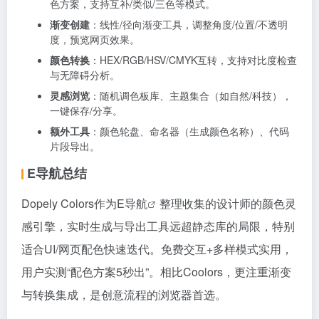
色方案，支持互补/类似/三色等模式。
渐变创建
：线性/径向渐变工具，调整角度/位置/不透明
度，预览网页效果。
颜色转换
：HEX/RGB/HSV/CMYK互转，支持对比度检查
与无障碍分析。
灵感浏览
：随机调色板库、主题集合（如自然/科技），
一键保存/分享。
额外工具
：颜色轮盘、命名器（生成颜色名称）、代码
片段导出。
E导航总结
Dopely Colors作为
E导航
整理收集的设计师的颜色灵
感引擎，实时生成与导出工具远超静态库的局限，特别
适合UI/网页配色快速迭代。免费交互+多样模式实用，
用户实测“配色方案5秒出”。相比Coolors，更注重渐变
与转换集成，是创意流程的浏览器首选。