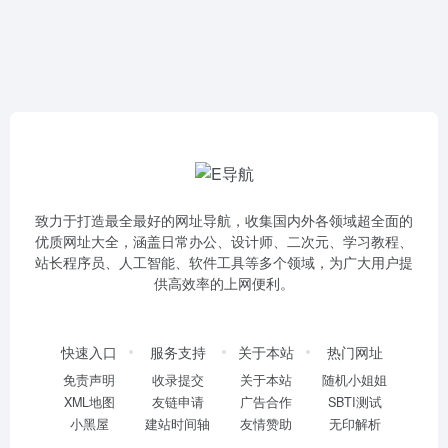
致力于打造最全最好的网址导航，收集国内外各领域超全面的
优质网址大全，涵盖日常办公、设计师、二次元、学习教程、
站长程序员、人工智能、软件工具等多个领域，为广大用户提
供高效率的上网便利。
快速入口
服务支持
关于本站
热门网址
免责声明
收录提交
关于本站
随机小姐姐
XML地图
友链申请
广告合作
SBTI测试
小黑屋
建站时间轴
友情赞助
无印解析