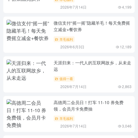
2026年7月14日
4,199
微信支付“摇一摇”隐藏羊毛！每天免费摇
立减金+餐饮券
羊毛福利
2026年6月3日
12,189
天涯归来：一代人的互联网故乡，从未走
远
值得一看
2026年7月14日
2,863
高德周二会员日！打车 11-10 券免费
领，会员月卡免费抽
羊毛福利
2026年7月14日
3,046