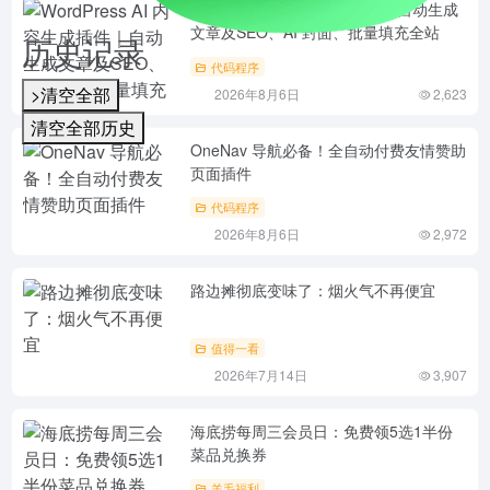
WordPress AI 内容生成插件｜自动生成
文章及SEO、AI 封面、批量填充全站
历史记录
代码程序
>清空全部
2026年8月6日
2,623
清空全部历史
OneNav 导航必备！全自动付费友情赞助
页面插件
代码程序
2026年8月6日
2,972
路边摊彻底变味了：烟火气不再便宜
值得一看
2026年7月14日
3,907
海底捞每周三会员日：免费领5选1半份
菜品兑换券
羊毛福利