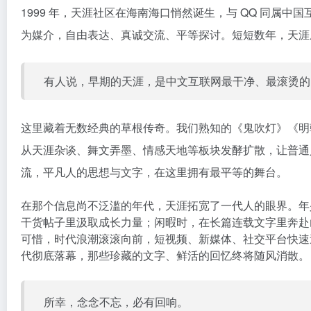
1999 年，天涯社区在海南海口悄然诞生，与 QQ 同
为媒介，自由表达、真诚交流、平等探讨。短短数年，天涯成
有人说，早期的天涯，是中文互联网最干净、最滚烫的
这里藏着无数经典的草根传奇。我们熟知的《鬼吹灯》《明
从天涯杂谈、舞文弄墨、情感天地等板块发酵扩散，让普通
流，平凡人的思想与文字，在这里拥有最平等的舞台。
在那个信息尚不泛滥的年代，天涯拓宽了一代人的眼界。年
干货帖子里汲取成长力量；闲暇时，在长篇连载文字里奔赴
可惜，时代浪潮滚滚向前，短视频、新媒体、社交平台快速
代彻底落幕，那些珍藏的文字、鲜活的回忆终将随风消散。
所幸，念念不忘，必有回响。