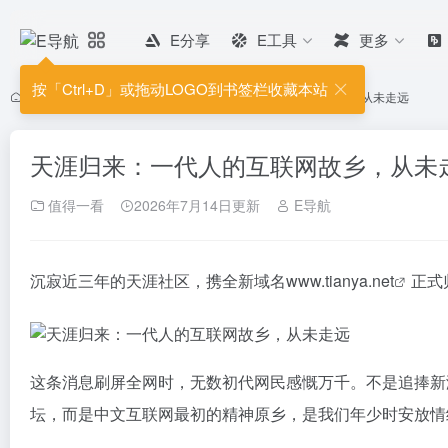
E分享
E工具
更多
按「Ctrl+D」或拖动LOGO到书签栏收藏本站
首页
•
最新分享
•
值得一看
•
天涯归来：一代人的互联网故乡，从未走远
天涯归来：一代人的互联网故乡，从未
值得一看
2026年7月14日更新
E导航
沉寂近三年的天涯社区，携全新域名
www.tianya.net
正式
这条消息刷屏全网时，无数初代网民感慨万千。不是追捧新潮
坛，而是中文互联网最初的精神原乡，是我们年少时安放情