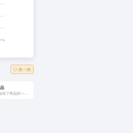
换一换
良品
在无印良品，创造了商品的一天到一天的生活在一般家庭用品，如服装食品，并销售。