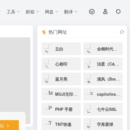
工具
邮箱
网盘
翻译
打开网站
产品涵盖羽绒
热门网址
立白
全棉时代（PurCotton）
心相印
洁柔（C&S）
蓝月亮
清风（Breeze）
MUJI无印良品
capitoltrades
PHP 手册
七牛云SSL
TNT快递
字库星球
站