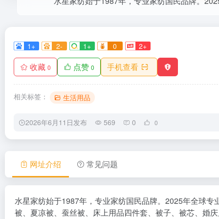
1+
2-
1+
0
2+
收藏
点赞
手机查看
0
0
相关标签：
生活用品
2026年6月11日发布
569
0
0
网址介绍
常见问题
水星家纺始于1987年，专业家纺国民品牌。2025年全
被、夏凉被、蚕丝被、床上用品四件套、被子、被芯、婚庆