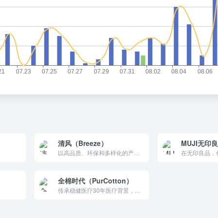
清风（Breeze）
MUJI无印
以高品质、环保和多样化的产品著称，致力于为消费者提供健康、舒适的生活用纸。
全棉时代（PurCotton）
传承稳健医疗30年医疗背景，以“全棉改变世界”为愿景，从一朵棉花开始，创新研发纯棉柔巾、奈丝公主卫生巾、奈丝宝宝棉尿裤三大核心单品与清洁护理（湿巾,浴巾）、孕育护理（隔尿垫,纸尿裤）、女性护理（经期裤,卫生棉条）、服装服饰（童装,婴儿服）、家居生活（家