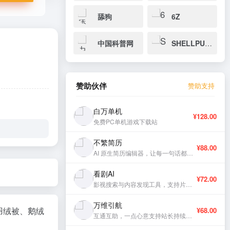
舔狗
6Z
中国科普网
SHELLPUB.COM在线查杀
赞助伙伴
赞助支持
白万单机
¥128.00
免费PC单机游戏下载站
不繁简历
¥88.00
AI 原生简历编辑器，让每一句话都有分量。
看剧AI
¥72.00
影视搜索与内容发现工具，支持片库浏览与智能推荐。
万维引航
羽绒被、鹅绒
¥68.00
互通互助，一点心意支持站长持续更新。