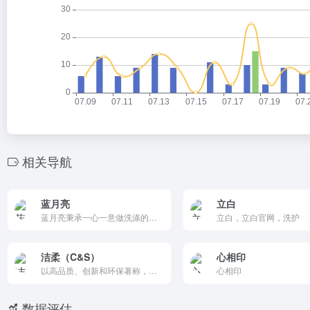
相关导航
蓝月亮
立白
蓝月亮秉承一心一意做洗涤的理念，坚持以自动清洁、解放劳力为宗旨，将国际尖端技术融入中国人的生活，研制开发出高效、轻松、保护的洗衣产品。
立白，立白官网，洗护
洁柔（C&S）
心相印
以高品质、创新和环保著称，产品涵盖纸巾、湿巾和个人护理用品。
心相印
数据评估