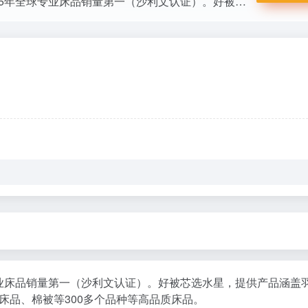
水星家纺始于1987年，专业家纺国民品牌。2025年全球专业床品销量第一（沙利文认证）。好被芯选水星，提供产品涵盖羽绒被、鹅绒被、夏凉被、蚕丝被、床上用品四件套、被子、被芯、婚庆床品、棉被等300多个品种等高品质床品。
球专业床品销量第一（沙利文认证）。好被芯选水星，提供产品涵盖
床品、棉被等300多个品种等高品质床品。