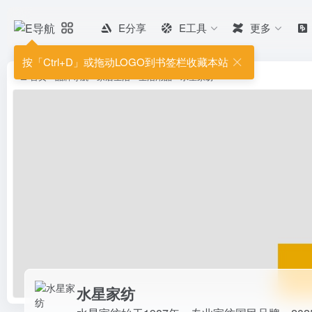
E分享
E工具
更多
水星家纺
水星家纺始于1987年，专业家纺
按「Ctrl+D」或拖动LOGO到书签栏收藏本站
被、鹅绒被、夏凉被、蚕丝被、床上
首页
•
品牌导航
•
家居生活
•
生活用品
•
水星家纺
水星家纺