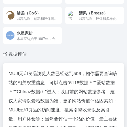
洁柔（C&S）
清风（Breeze）
以高品质、创新和环保著称，产品涵盖纸巾、湿巾和个人护理用品。
以高品质、环保和多样化的产品著称，致力于为消费者提供健康、舒适的生活用纸。
水星家纺
水星家纺始于1987年，专业家纺国民品牌。2025年全球专业床品销量第一（沙利文认证）。好被芯选水星，提供产品涵盖羽绒被、鹅绒被、夏凉被、蚕丝被、床上用品四件套、被子、被芯、婚庆床品、棉被等300多个品种等高品质床品。
数据评估
MUJI无印良品浏览人数已经达到506，如你需要查询该
站的相关权重信息，可以点击"
5118数据
""
爱站数据
""
Chinaz数据
"进入；以目前的网站数据参考，建
议大家请以爱站数据为准，更多网站价值评估因素如：
MUJI无印良品的访问速度、搜索引擎收录以及索引
量、用户体验等；当然要评估一个站的价值，最主要还