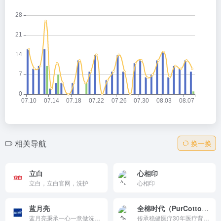
相关导航
换一换
立白
心相印
立白，立白官网，洗护
心相印
蓝月亮
全棉时代（PurCotton）
蓝月亮秉承一心一意做洗涤的理念，坚持以自动清洁、解放劳力为宗旨，将国际尖端技术融入中国人的生活，研制开发出高效、轻松、保护的洗衣产品。
传承稳健医疗30年医疗背景，以“全棉改变世界”为愿景，从一朵棉花开始，创新研发纯棉柔巾、奈丝公主卫生巾、奈丝宝宝棉尿裤三大核心单品与清洁护理（湿巾,浴巾）、孕育护理（隔尿垫,纸尿裤）、女性护理（经期裤,卫生棉条）、服装服饰（童装,婴儿服）、家居生活（家