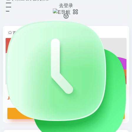
去登录
劲仔食品
打开网站
首页_
首页
•
品牌导航
•
餐饮美食
•
休闲零食
•
正文
劲仔食品
首页_
打开网站