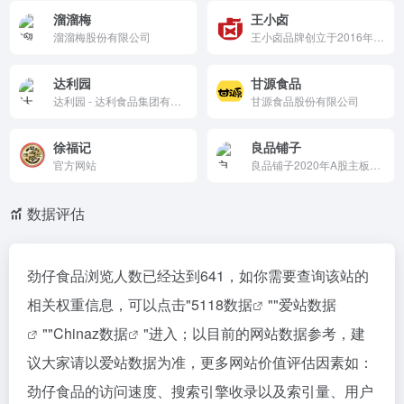
溜溜梅
王小卤
溜溜梅股份有限公司
王小卤品牌创立于2016年，总部位于北京。凭借一款网红爆品虎皮凤爪火遍全网，2020年6月2021年7月，已连续13个月登顶天猫鸡肉零食类目销量TOP1。
达利园
甘源食品
达利园 - 达利食品集团有限公司
甘源食品股份有限公司
徐福记
良品铺子
官方网站
良品铺子2020年A股主板上市，公司通过强化原料品质和品牌建设巩固高品质定位，构建开放共赢的产业生态。随着 2025年“寻找中国好原料”活动开启及全渠道效率提升，将进一步释放战略调整红利，为消费者创造长期增长价值。
数据评估
劲仔食品浏览人数已经达到641，如你需要查询该站的
相关权重信息，可以点击"
5118数据
""
爱站数据
""
Chinaz数据
"进入；以目前的网站数据参考，建
议大家请以爱站数据为准，更多网站价值评估因素如：
劲仔食品的访问速度、搜索引擎收录以及索引量、用户