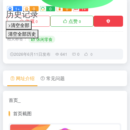
1+
0
0
0
1+
历史记录
收藏
点赞
0
0
>清空全部
清空全部历史
相关标签：
休闲零食
2026年6月11日发布
641
0
0
网址介绍
常见问题
首页_
首页截图