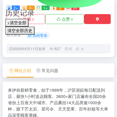
2+
2-
1+
0
2+
历史记录
收藏
点赞
0
0
>清空全部
清空全部历史
相关标签：
休闲零食
2026年6月11日发布
827
0
0
网址介绍
常见问题
来伊份新鲜零食，始于1999年，沪苏浙皖每日配送到
店，最快1小时送达顾客。3600+家门店遍布全国20余
省份上百座大中城市。产品囊括14大品类逾1000余
种，旗下芒太后、居司令、天天坚果、百年好核等大单
品深受顾客青睐。