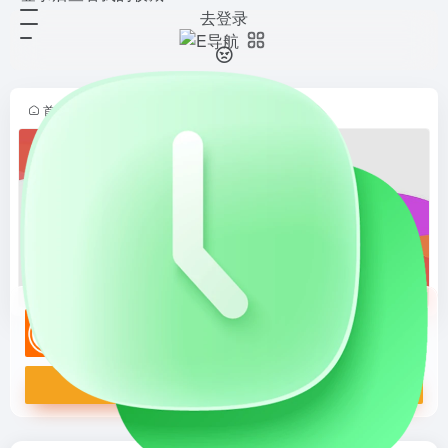
去登录
来伊份
打开网站
来伊份新鲜零食，始于1999年，沪
苏浙皖每日配送到店，最快1小时送
达顾客。3600+家门店遍布全国20
首页
•
品牌导航
•
餐饮美食
•
休闲零食
•
正文
余省份上百座大中城市。产品囊括
14大品类逾1000余种，旗...
来伊份
来伊份新鲜零食，始于1999年，沪苏浙皖每日配送到店，最快1小时送达顾客。3600+家门店遍布全国20余省份上百座大中城市。产品囊括14大品类逾1000余种，旗下芒太后、居司令、天天坚果、百年好核等大单品深受顾客青睐。
打开网站