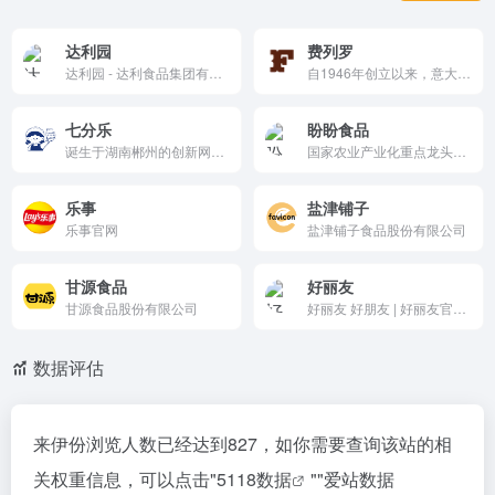
达利园
费列罗
达利园 - 达利食品集团有限公司
自1946年创立以来，意大利家族企业费列罗集团已经发展成为世界最大的包装甜食类集团之一，拥有超过35个全球知名的标志性品牌
七分乐
盼盼食品
诞生于湖南郴州的创新网红零食品牌，隶属于郴州七分企业发展有限公司。品牌秉持「天然、健康、快乐」核心理念，从源头严选食材，坚守无添加、轻加工的匠心工艺，让每一口零食都成为味蕾的愉悦享受与生活幸福感的来源。我们深耕产品研发，探索天然健康的美味可能，致力成为受大众信赖的国民零食品牌，将健康与快乐传
国家农业产业化重点龙头企业。主营膨化食品、烘焙面包及健康饮料，如法式小面包、麦香鸡味块、豹发力等。产品注重绿色健康、创新营养，入选亚洲500强，曾供金砖峰会、冬奥会。市场网络覆盖全国，成为国民休闲食品首选品牌。
乐事
盐津铺子
乐事官网
盐津铺子食品股份有限公司
甘源食品
好丽友
甘源食品股份有限公司
好丽友 好朋友 | 好丽友官方网站
数据评估
来伊份浏览人数已经达到827，如你需要查询该站的相
关权重信息，可以点击"
5118数据
""
爱站数据