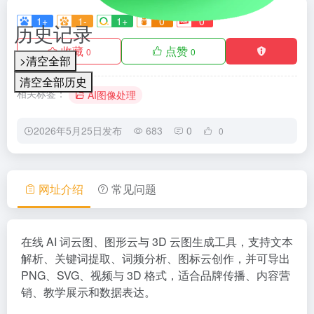
1+
1-
1+
0
0
历史记录
收藏
点赞
0
0
>清空全部
清空全部历史
相关标签：
AI图像处理
2026年5月25日发布
683
0
0
网址介绍
常见问题
在线 AI 词云图、图形云与 3D 云图生成工具，支持文本
解析、关键词提取、词频分析、图标云创作，并可导出
PNG、SVG、视频与 3D 格式，适合品牌传播、内容营
销、教学展示和数据表达。