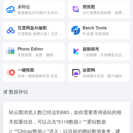
水印云
抠抠图
集视频去水印|图片去水印|在线去水印|在线抠图等多功能去水印软件,解决了广大用户视频图片如何去水印的烦恼。
永久免费在线抠图、免费在线批量抠图，无需专业设计技能，只需轻点鼠标，我们的智能算法即刻为您精准识别图像边缘， 无论是复杂背景还是细腻发丝，都能轻松剥离.
百度网盘AI修图
Batch Tools
百度网盘-免费云盘丨文件共享软件丨超大容量丨存储安全
AI 批量 背景移除
Photo Editor
超能画布
在线抠图、改图、修图、美图
一刻相册：百度网盘出品，无限空间云相册
一键抠图
改图鸭
在线一键抠图换背景,专业的快速抠图软件
在线图片压缩、图片编辑、图片格式转换工具
数据评估
轻云图浏览人数已经达到683，如你需要查询该站的相
关权重信息，可以点击"
5118数据
""
爱站数据
""
Chinaz数据
"进入；以目前的网站数据参考，建