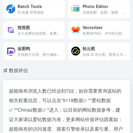
Batch Tools
Photo Editor
AI 批量 背景移除
在线抠图、改图、修图、美图
抠抠图
Vectorizer
永久免费在线抠图、免费在线批量抠图，无需专业设计技能，只需轻点鼠标，我们的智能算法即刻为您精准识别图像边缘， 无论是复杂背景还是细腻发丝，都能轻松剥离.
免费将PNG、JPG等位图智能转换为高清矢量图，支持SVG、PDF等格式导出，放大不失真，适合Logo设计、印刷制作、图标绘制与品牌素材优化，在线操作便捷高效。
改图鸭
轻云图
在线图片压缩、图片编辑、图片格式转换工具
在线 AI 词云图、图形云与 3D 云图生成工具，支持文本解析、关键词提取、词频分析、图标云创作，并可导出 PNG、SVG、视频与 3D 格式，适合品牌传播、内容营销、教学展示和数据表达。
数据评估
超能画布浏览人数已经达到722，如你需要查询该站的
相关权重信息，可以点击"
5118数据
""
爱站数据
""
Chinaz数据
"进入；以目前的网站数据参考，建
议大家请以爱站数据为准，更多网站价值评估因素如：
超能画布的访问速度、搜索引擎收录以及索引量、用户