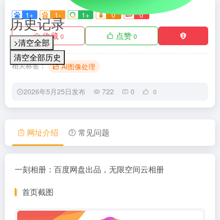
1+
1-
1+
0
0
历史记录
收藏
点赞
0
0
>清空全部
清空全部历史
相关标签：
AI图像处理
2026年5月25日发布
722
0
0
网址介绍
常见问题
一刻相册：百度网盘出品，无限空间云相册
首页截图