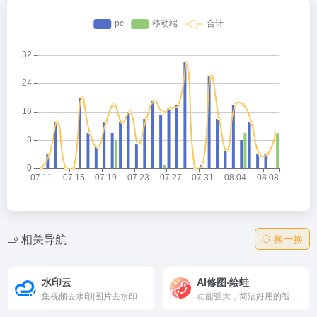
相关导航
换一换
水印云
AI修图·绘蛙
集视频去水印|图片去水印|在线去水印|在线抠图等多功能去水印软件,解决了广大用户视频图片如何去水印的烦恼。
功能强大，简洁好用的智能图片、文案创作平台，并且拥有海量虚拟模特可选择。在绘蛙，你可训练自己的商品模型和模特模型，可通过AI生成商拍图和种草文案，可以创作小红书图片,电商商品主图,跨境电商主图,小红书种草文案,穿搭文案，视频口播文案，可在线一键美图,输入口令修改图片内容,一键换装,一键去