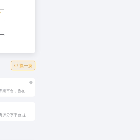
换一换
專注二次元的專業平台，旨在聚集世界各地熱愛ACG的用戶，為他們創造有價值的服務和產品。從遊戲商店、新聞資訊、玩家社群，到線下聚會、漫畫閱讀、遊戲發行——QooApp不斷進化中，拓展突破次元的遊玩體驗。
初音社是一个资源分享平台,提供有初音未来,MMD,初音演唱会,动漫,电影,番剧,音乐,写真,游戏等相关资源, 大家可以在这里互相分享和交换资源