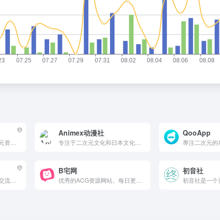
Animex动漫社
QooApp
为动漫爱好者打造的二次元资源平台，提供最新热门动漫在线观看、漫画阅读与高清壁纸下载。网站收录海量日漫、国漫，支持无广告流畅播放，每日更新同步日本电视台。简洁界面与智能搜索让您快速找到心仪作品，享受沉浸式追番体验。
专注于二次元文化和日本文化的综合网站，提供丰富的动漫资讯、新番前沿、壁纸福利、日本速报以及动漫下载等内容。更新及时，设计美观，是动漫爱好者的好去处。
B宅网
初音社
专注于二次元资源分享和交流的平台，提供丰富的资源，包括文章、动画、游戏、漫画等。它设有评论区和求物版，用户可以交流心得和寻找资源，是二次元爱好者的理想选择。
优秀的ACG资源网站。每日更新GalGame资源、动漫美图、P站图集、cos美图，提供动漫番剧、漫画、轻小说以及各类萌化资源。