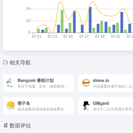
相关导航
Bangumi 番组计划
dmoe.in
专注于动漫、音乐、游戏领域的ACG社区，提供丰富的资源和社区互动功能。用户可以记录观看历史，评价作品，参与讨论，并与其他爱好者互动。界面简洁，操作方便，是ACG爱好者的理想选择。
萌子岛
GMgard
提供海量高清动漫资源免费在线观看与下载，涵盖热门新番、经典剧场版及剧场动画。界面简洁、更新及时，支持多端流畅播放，无需注册即刻畅享二次元世界。
数据评估