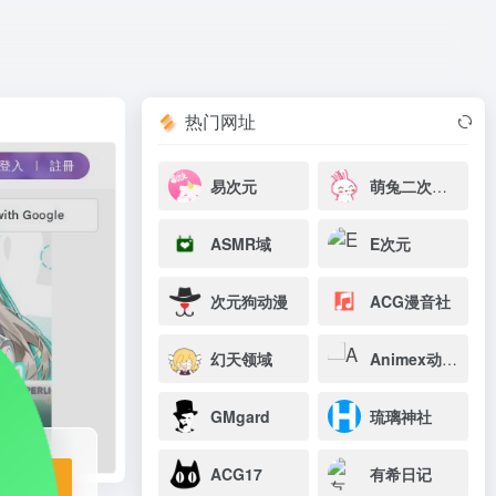
打开网站
热门网址
易次元
萌兔二次元论坛
ASMR域
E次元
次元狗动漫
ACG漫音社
幻天领域
Animex动漫社
GMgard
琉璃神社
ACG17
有希日记
站