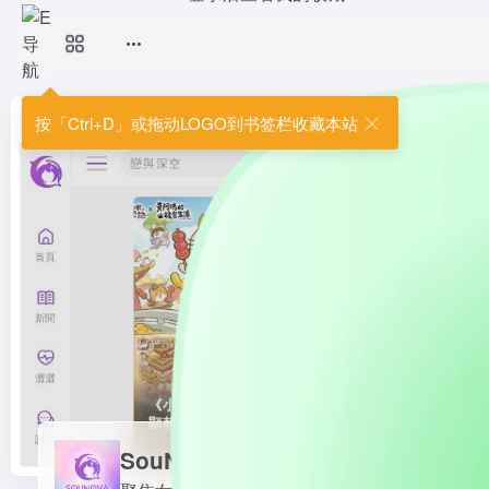
SouNova 少女星
聚焦女性向娛樂的內容社群平台。
首页
•
次元导航
•
ACG资源
•
SouNova 少女星
按「Ctrl+D」或拖动LOGO到书签栏收藏本站
SouNova 少女星