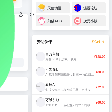
天使动漫论坛
漫游论坛
幻猫ACG
次元小镇
赞助伙伴
赞助支持
白万单机
¥128.00
免费PC单机游戏下载站
不繁简历
¥88.00
AI 原生简历编辑器，让每一句话都有分量。
看剧AI
¥72.00
影视搜索与内容发现工具，支持片库浏览与智能推荐。
万维引航
¥68.00
互通互助，一点心意支持站长持续更新。