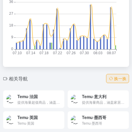
相关导航
换一换
Temu·法国
Temu·意大利
提供海量超值商品，涵盖家居、服饰、电子、美妆等全品类，以工厂直供模式实现极致低价。支持法语界面、本地支付方式及欧盟境内快速配送，每日更新折扣与新人专享优惠。安全购物，无忧退换，探索法国最受欢迎的在线购物平台。
提供海量商品，涵盖家居、服饰、电子、美妆等品类，以超低折扣和每日上新吸引用户。平台支持意大利语界面与本地支付，物流快速，正品保障。无论是时尚单品还是生活必需品，Temu都能让您享受工厂直供的实惠价格。立即访问，发现更多惊喜优惠，开启省钱购物之旅。
Temu·英国
Temu·墨西哥
Temu·英国
Temu·墨西哥