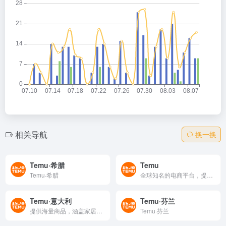
相关导航
换一换
Temu·希腊
Temu
Temu·希腊
全球知名的电商平台，提供丰富多样的商品和服务，涵盖服装、美妆、家居等品类。支持免费配送和退货，提供价格调整服务，界面简洁易用，是购物的不二之选。
Temu·意大利
Temu·芬兰
提供海量商品，涵盖家居、服饰、电子、美妆等品类，以超低折扣和每日上新吸引用户。平台支持意大利语界面与本地支付，物流快速，正品保障。无论是时尚单品还是生活必需品，Temu都能让您享受工厂直供的实惠价格。立即访问，发现更多惊喜优惠，开启省钱购物之旅。
Temu·芬兰