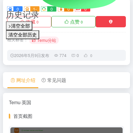
0
1-
0
0
0
历史记录
收藏
点赞
0
0
>清空全部
清空全部历史
相关标签：
Temu分站
2026年5月9日发布
774
0
0
网址介绍
常见问题
Temu·英国
首页截图