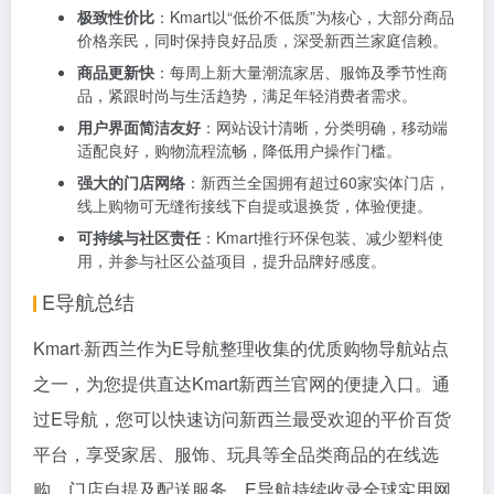
极致性价比
：Kmart以“低价不低质”为核心，大部分商品
价格亲民，同时保持良好品质，深受新西兰家庭信赖。
商品更新快
：每周上新大量潮流家居、服饰及季节性商
品，紧跟时尚与生活趋势，满足年轻消费者需求。
用户界面简洁友好
：网站设计清晰，分类明确，移动端
适配良好，购物流程流畅，降低用户操作门槛。
强大的门店网络
：新西兰全国拥有超过60家实体门店，
线上购物可无缝衔接线下自提或退换货，体验便捷。
可持续与社区责任
：Kmart推行环保包装、减少塑料使
用，并参与社区公益项目，提升品牌好感度。
E导航总结
Kmart·新西兰作为
E导航
整理收集的优质购物导航站点
之一，为您提供直达Kmart新西兰官网的便捷入口。通
过E导航，您可以快速访问新西兰最受欢迎的平价百货
平台，享受家居、服饰、玩具等全品类商品的在线选
购、门店自提及配送服务。E导航持续收录全球实用网