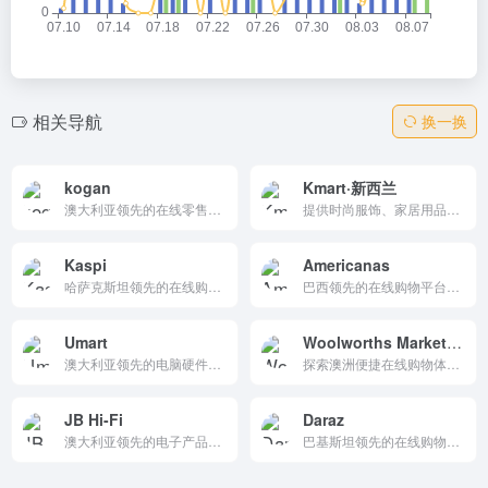
相关导航
换一换
kogan
Kmart·新西兰
澳大利亚领先的在线零售商，提供丰富多样的电子产品、家用电器、时尚配件及家居用品。以极具竞争力的价格和快速配送服务，满足消费者日常购物需求。网站界面简洁，分类清晰，支持安全支付与便捷退换货，是澳新地区信赖的购物首选平台。
提供时尚服饰、家居用品、电子产品和玩具等品类丰富的平价商品。在线选购享受便捷配送与门店自取服务，每日更新超值特惠，满足全家日常购物需求。
Kaspi
Americanas
哈萨克斯坦领先的在线购物平台，提供电子产品、家居用品、服装、美妆、食品等海量商品。支持便捷的在线支付与快速配送，拥有用户评价系统和安全交易保障。每日更新优惠活动，满足日常购物与生活服务需求。
巴西领先的在线购物平台，提供海量电子产品、家居用品、时尚服饰及生活百货，支持多种支付方式与快速配送。每日特价促销，正品保障，轻松选购国际品牌与本地好物。购物体验流畅，适合跨境买家与巴西本地用户。
Umart
Woolworths MarketPlus
澳大利亚领先的电脑硬件与电子产品在线零售商，提供海量DIY装机配件、游戏设备、办公电子及周边产品。以批发价直供，支持全澳快速配送，专业客服团队助您轻松选购。访问官网获取最新优惠与库存信息。
探索澳洲便捷在线购物体验，提供新鲜蔬果、肉类、乳制品及日常杂货配送服务。覆盖悉尼、墨尔本等主要城市，支持灵活送货时段与无接触配送。精选本地品牌与实惠价格，让家庭采购更省心。立即访问，享受一站式生活用品直送到家。
JB Hi-Fi
Daraz
澳大利亚领先的电子产品与家电零售商，提供最新笔记本电脑、手机、电视、游戏机及智能家居设备。在线选购享低价保证、快速配送及门店自提服务，覆盖全澳。一站式满足科技与娱乐需求。
巴基斯坦领先的在线购物平台，提供海量商品选择，包括电子产品、时尚服饰、家居用品、美妆个护等。每日特惠、限时秒杀、免费送货及安全支付，让您享受便捷、实惠的购物体验。立即浏览，发现超值好物！