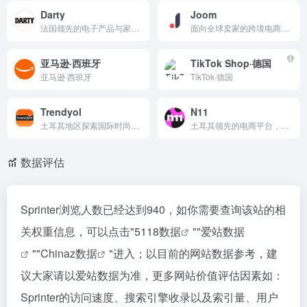
Darty
Joom
法国领先的电子产品与家电零售商，提供电脑、手机、电视、厨房电器等全品类商品，以及安装、维修和延保服务。线上线下同价，支持门店自提与送货上门。访问Darty官网，发现最新优惠，享受专业售后与便捷购物体验。
面向全球卖家的跨境电商平台，提供一站式入驻、商品管理、订单处理与物流服务。支持多语言界面与本地化运营，助力商家高效拓展海外市场。平台拥有海量用户流量与智能推荐算法，帮助提升商品曝光与转化率。立即注册，开启跨境生意新机遇。
亚马逊·西班牙
TikTok Shop·德国
亚马逊·西班牙
TikTok·德国
Trendyol
N11
土耳其地区探索国际时尚购物新体验，轻松切换国家与语言，发现全球潮流单品。本站提供便捷的跨境购物导航，支持多地区选择，让您快速访问当地精选商品、优惠活动及本地化服务。无论是服饰、配饰还是家居好物，一键直达，享受无缝购物之旅。
土耳其领先的电商平台，提供数百万种商品，涵盖电子产品、时尚、家居、美妆等品类。用户可享受便捷的在线购物体验、安全支付及快速配送服务。平台汇聚众多品牌与商家，支持比价、优惠券和限时折扣，是土耳其消费者首选的购物网站之一。
数据评估
Sprinter浏览人数已经达到940，如你需要查询该站的相
关权重信息，可以点击"
5118数据
""
爱站数据
""
Chinaz数据
"进入；以目前的网站数据参考，建
议大家请以爱站数据为准，更多网站价值评估因素如：
Sprinter的访问速度、搜索引擎收录以及索引量、用户