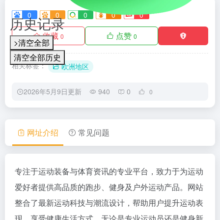
0
0
0
0
0
历史记录
收藏
点赞
0
0
>清空全部
清空全部历史
相关标签：
欧洲地区
2026年5月9日更新
940
0
0
网址介绍
常见问题
专注于运动装备与体育资讯的专业平台，致力于为运动
爱好者提供高品质的跑步、健身及户外运动产品。网站
整合了最新运动科技与潮流设计，帮助用户提升运动表
现，享受健康生活方式。无论是专业运动员还是健身新