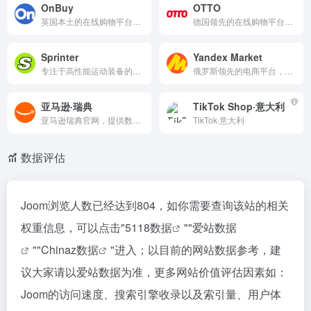
OnBuy
OTTO
英国本土的在线购物平台，提供电子产品、家居用品、时尚服饰及美妆等多品类商品。支持价格对比与安全支付，部分商品享受免费配送。适合追求高性价比与透明定价的国际买家。
德国领先的在线购物平台，提供时尚、家居、电子产品、玩具等海量商品。每日上新，品牌直供，支持安全支付与快速配送。30天退货保障，更有独家折扣与限时特卖。轻松发现心仪好物，享受便捷购物体验。
Sprinter
Yandex Market
专注于高性能运动装备的在线平台，提供跑步、健身、户外等各类运动器材与服饰。产品经过专业测试，适合从初学者到精英运动员。融合创新科技与人体工学设计，提升运动表现与舒适度。性价比优越，库存更新及时，全球配送便捷。
俄罗斯领先的电商平台，提供数百万种商品，涵盖电子产品、家居、服饰、美妆等品类。支持比价、用户评价、快速配送及安全支付。通过智能搜索和个性化推荐，帮助用户轻松找到高性价比商品。每日更新优惠活动，享受便捷购物体验。
亚马逊·瑞典
TikTok Shop·意大利
亚马逊瑞典官网，提供数亿种低价商品（电子、图书、家居、体育等），支持满229 SEK免费配送、Prime无限福利。突出北欧品牌、每日折扣，瑞典语界面，适合本地消费者便捷购物与退货。
TikTok·意大利
数据评估
Joom浏览人数已经达到804，如你需要查询该站的相关
权重信息，可以点击"
5118数据
""
爱站数据
""
Chinaz数据
"进入；以目前的网站数据参考，建
议大家请以爱站数据为准，更多网站价值评估因素如：
Joom的访问速度、搜索引擎收录以及索引量、用户体