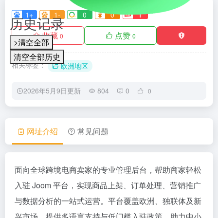
1+
1-
0
0
1
历史记录
收藏
点赞
0
0
>清空全部
清空全部历史
相关标签：
欧洲地区
2026年5月9日更新
804
0
0
网址介绍
常见问题
面向全球跨境电商卖家的专业管理后台，帮助商家轻松
入驻 Joom 平台，实现商品上架、订单处理、营销推广
与数据分析的一站式运营。平台覆盖欧洲、独联体及新
兴市场，提供多语言支持与低门槛入驻政策，助力中小