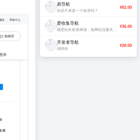
易导航
¥62.00
你还不来多一个收录吗？
爱收集导航
¥36.00
隔壁站长前来捧场，祝网站流量长虹、稳定更新。
开发者导航
¥28.00
鸡哔你