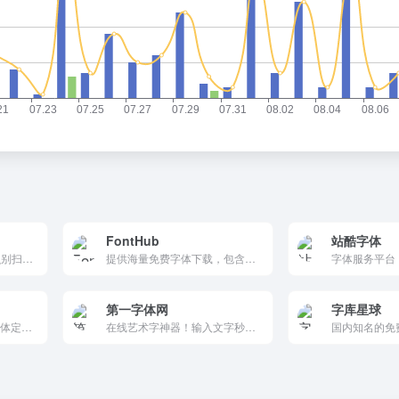
FontHub
站酷字体
识字体网-在线图片字体识别扫一扫网站
提供海量免费字体下载，包含中文字体、英文字体等。所有字体支持免费商用，适用于网页设计、品牌设计和印刷项目。立即下载，提升设计效果。
第一字体网
字库星球
提供商用字体下载授权,字体定制,免费字体下载,字体授权,中文字体设计,字体大全以及在线字体转换器的字体网站,致力于让所有人用得起正版字体.
在线艺术字神器！输入文字秒转书法/国潮/像素/电影字体，字号颜色背景一键调。数百风格免费生成高清图，手机长按保存超方便。海报标题、PPT美化3秒出片，设计师学生必备，告别字体安装！