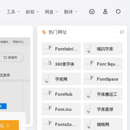
工具
邮箱
网盘
翻译
打开网站
热门网址
Fontfabric字体
喵闪字库
360查字体
Font Squirrel
字笑网
FontSpace
FontHub
字体搬运工
Font.icu
字库星球
Fonts2u.com
猫啃网
站