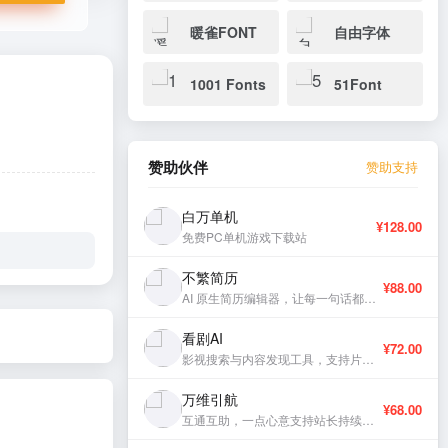
暖雀FONT
自由字体
1001 Fonts
51Font
赞助伙伴
赞助支持
白万单机
¥128.00
免费PC单机游戏下载站
不繁简历
¥88.00
AI 原生简历编辑器，让每一句话都有分量。
看剧AI
¥72.00
影视搜索与内容发现工具，支持片库浏览与智能推荐。
万维引航
¥68.00
互通互助，一点心意支持站长持续更新。