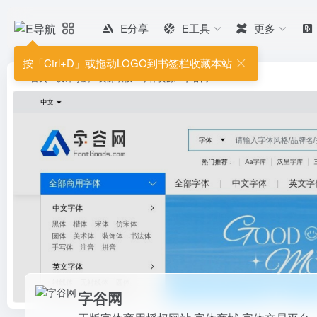
E分享
E工具
更多
字谷网
正版字体商用授权网站,字体商城,
按「Ctrl+D」或拖动LOGO到书签栏收藏本站
首页
•
设计导航
•
资源模板
•
字体资源
•
字谷网
字谷网