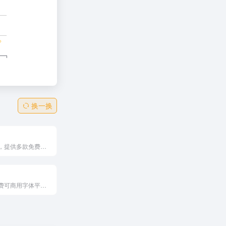
换一换
字体服务平台，提供多款免费商用中文字体与西文字体。涵盖仓耳渔阳体、庆科黄油体、文艺体、高端黑、快乐体等风格，字形创新、支持完整汉字与英文，全部可免费商业使用。适合设计师用于海报、品牌、包装等设计，助力提升作品专业度与视觉感染力，是设计师获取优质字体的首选资源。
国内知名的免费可商用字体平台，提供丰富的字体资源，包括各种风格和类型的字体。它不仅提供免费下载，还提供字体教程和资讯，帮助用户更好地使用和了解字体。