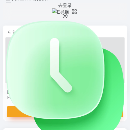
去登录
Font.icu
打开网站
字体预览与下载
首页
•
设计导航
•
资源模板
•
字体资源
•
正文
Font.icu
字体预览与下载
打开网站