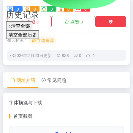
0
0
0
0
0
历史记录
收藏
点赞
0
0
>清空全部
清空全部历史
相关标签：
字体资源
2026年7月23日更新
826
0
0
网址介绍
常见问题
字体预览与下载
首页截图