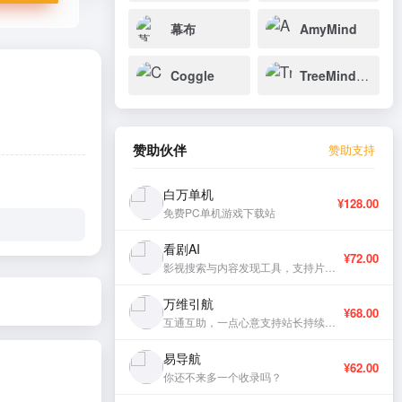
幕布
AmyMind
Coggle
TreeMind树图
赞助伙伴
赞助支持
白万单机
¥128.00
免费PC单机游戏下载站
看剧AI
¥72.00
影视搜索与内容发现工具，支持片库浏览与智能推荐。
万维引航
¥68.00
互通互助，一点心意支持站长持续更新。
易导航
¥62.00
你还不来多一个收录吗？