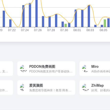
PDDON免费画图
Miro
功能强大的思维导图工具，支持多端同步和协作，提供丰富的模板和灵活的权限管理。它适合个人和团队使用，帮助用户高效组织和管理信息，激发创造力，提升工作效率。
PDDON画图支持用户零基础快速绘制线框图、流程图、架构图、思维导图、UML系列图、网络拓扑图、白板作图、图文混排、日常ppt插图、ER图、数据库模型图、韦恩图、鱼骨图等等，一软搞定，适用于各行各业的从业人员。并且还为科技企业的软件研发人员提供了设计、绘图、代码/脚本生成一体化的设计平台 。
爱莫脑图
ZhiMap
提供正版AI思维导图工具软件和免费在线脑图模板。支持脑图、逻辑图、树形图、鱼骨图、组织架构图、时间轴等多种专业格式，适合头脑风暴和创意规划，助力您的思维创新。
免费思维导图神库！教育/商务数百高清模板一键导入，AI大纲生成/拖拽编辑跨端同步。学生职场必备，PNG/PDF导出超便捷。规划 brainstorm 5分钟出片，创意效率翻倍！