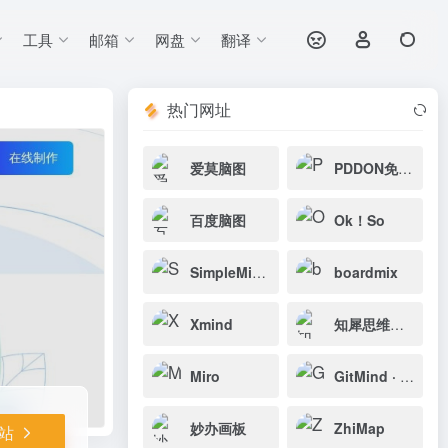
工具
邮箱
网盘
翻译
打开网站
热门网址
爱莫脑图
PDDON免费画图
百度脑图
Ok！So
SimpleMindMap
boardmix
Xmind
知犀思维导图
Miro
GitMind · 思乎
妙办画板
ZhiMap
站