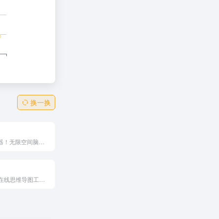
换一换
AI协作画布神器！无限空间脑暴/原型/工作流，Miro AI加速idea生成，Docs/表格/幻灯全支持。6000+模板+250+集成，3.6倍快上市，1亿用户企业级安全。设计师产品经理必备，远程团队规划50%提效，创新一键起步！
好用、好看的在线思维导图工具，帮助你提高工作效率、学习效率