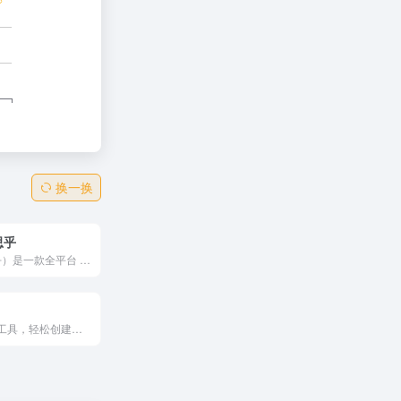
换一换
 思乎
GitMind（思乎）是一款全平台 在线思维导图脑图架构图制作软件工具，支持手机手机思维导图，Windows/Mac/L多平台操作及内容同步。它提供有海量的架构图，流程图、思维导图模板可供用户直接使用，支持在线制作流程图、思维导图、组织结构图、类图、用例图、ER图、网络拓扑图以及UML图等十多种图形
极简在线绘图工具，轻松创建数据结构图和思维导图