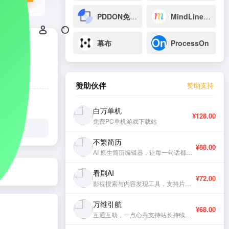
PDDON免费画图
MindLine思维导图
幕布
ProcessOn
赞助伙伴
赞助支持
白万单机
¥128.00
免费PC单机游戏下载站
不繁简历
¥88.00
AI 原生简历编辑器，让每一句话都有分量。
看剧AI
¥72.00
影视搜索与内容发现工具，支持片库浏览与智能推荐。
万维引航
¥68.00
互通互助，一点心意支持站长持续更新。