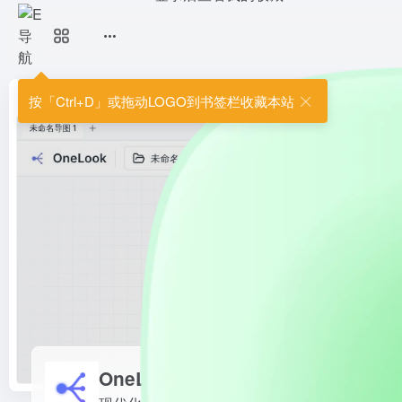
OneLook 一目
现代化开源思维导图工具，一目了
首页
•
工具导航
•
效率办公
•
思维导图
•
OneLook 一目
按「Ctrl+D」或拖动LOGO到书签栏收藏本站
OneLook 一目