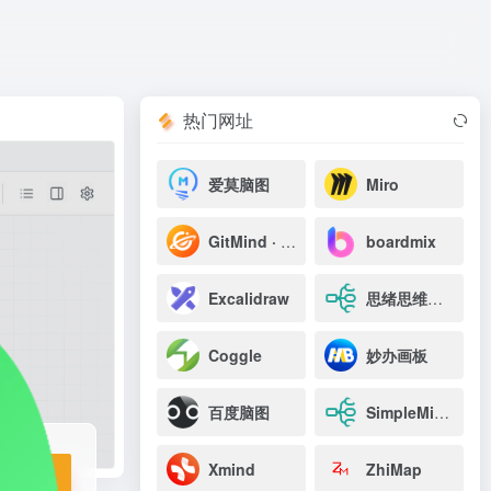
打开网站
热门网址
爱莫脑图
Miro
GitMind · 思乎
boardmix
Excalidraw
思绪思维导图
Coggle
妙办画板
百度脑图
SimpleMindMap
Xmind
ZhiMap
站