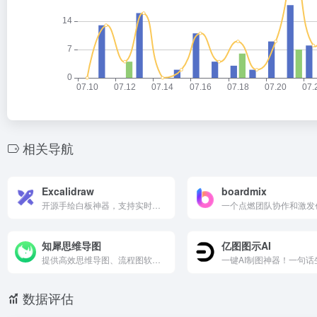
相关导航
Excalidraw
boardmix
开源手绘白板神器，支持实时协作、无限画布和端到端加密。手绘风格界面让图表生动自然，集成 VS Code 等工具，免费自托管。完美适合设计师、工程师脑暴与原型，简洁高效，加载即用。
知犀思维导图
亿图图示AI
提供高效思维导图、流程图软件，有网页版/电脑版/App（手机/平板），易上手/颜值小清新，多端云同步，支持在线协作和PC离线编辑，可创建逻辑图、思维导图、组织结构图、鱼骨图、桥形图、气泡图、括号图等15种结构图，且内置有12000+脑图模板。用知犀，您可以更专注于灵感捕捉和流程梳理
数据评估