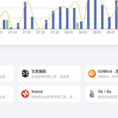
百度脑图
GitMind ·
一个点燃团队协作和激发创意的空间，集aigc，一键PPT，思维导图，笔记文档多种创意表达能力于一体，将团队工作效率提升到新的层次。
在线思维导图工具，免安装、云存储、易分享，支持多种导图类型如思维导图、鱼骨图等。操作简单，实时协作，适合个人和团队进行创意整理、项目规划。功能丰富，可导出分享，是高效管理思路的理想选择。
Xmind
Ok！So
一键AI制图神器！一句话生成流程图/思维导图/SWOT/PEST/精益画布，分析润色/异常预测/绘画无限素材。免费200点数+Android/iOS APP多端同步，办公效率翻倍。项目教育首选，1分钟专业输出，创意可视化超简单！
功能强大的思维导图工具，支持多端同步和协作，提供丰富的模板和灵活的权限管理。它适合个人和团队使用，帮助用户高效组织和管理信息，激发创造力，提升工作效率。