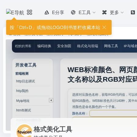
E分享
E工具
更多
格式美化工具
格式美化工具
按「Ctrl+D」或拖动LOGO到书签栏收藏本站
首页
•
程序员导航
•
程序员助手
•
代码助手
•
格式美化工具
格式美化工具