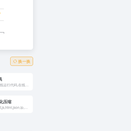
换一换
具
在线编辑器,在线运行代码,在线编译器大全
美化压缩
提供Javascript,js,html,json,ip,base64,md5,url编码,word转html,二维码,时间戳,文本相似度,代码格式化在线工具