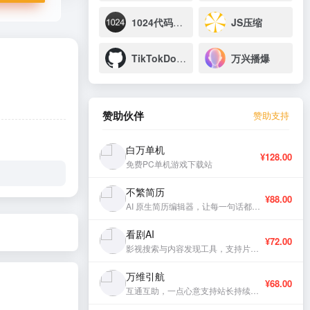
1024代码美化
JS压缩
TikTokDownloader
万兴播爆
赞助伙伴
赞助支持
白万单机
¥128.00
免费PC单机游戏下载站
不繁简历
¥88.00
AI 原生简历编辑器，让每一句话都有分量。
看剧AI
¥72.00
影视搜索与内容发现工具，支持片库浏览与智能推荐。
万维引航
¥68.00
互通互助，一点心意支持站长持续更新。