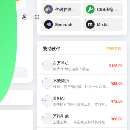
代码在线高亮工具
CSS压缩美化
Semrush
Mixkit
赞助伙伴
赞助支持
白万单机
¥128.00
免费PC单机游戏下载站
不繁简历
¥88.00
AI 原生简历编辑器，让每一句话都有分量。
看剧AI
¥72.00
影视搜索与内容发现工具，支持片库浏览与智能推荐。
万维引航
¥68.00
互通互助，一点心意支持站长持续更新。