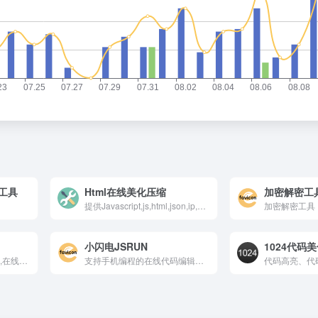
密工具
Html在线美化压缩
加密解密工
提供Javascript,js,html,json,ip,base64,md5,url编码,word转html,二维码,时间戳,文本相似度,代码格式化在线工具
加密解密工具
小闪电JSRUN
1024代码
在线编辑器,在线运行代码,在线编译器大全
支持手机编程的在线代码编辑器，支持40+语言（Python、C++、Java、JS、PHP、Go等）实时运行。提供Vue/ES6框架、代码分享嵌入、JSON/SCSS工具、高速执行。免费使用，适合开发者移动调试、学习测试与嵌入式开发。