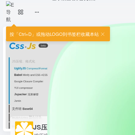
JS压缩
JS压缩
首页
•
程序员导航
•
程序员助手
•
代码助手
•
JS压缩
按「Ctrl+D」或拖动LOGO到书签栏收藏本站
JS压缩