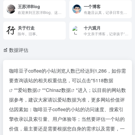
王苏洋Blog
一个博客
欢迎来到王苏洋Blog、这里是我记录技术探索、分享生活感悟的地方。我热衷于探索新技术，追求简洁优雅的代码。工作之余，我喜欢折腾各种有趣的项目，也会在这里分享一些心得。
有趣且认真，记录日常生活的博客
关于行走
十六观月
陈年。旧事。
中文亲子博客，记录孩子“十六”的幼儿园首日、骑车冒险、1岁生日等温馨时刻。笔记+照片+视频，月度相册超治愈。简约设计，留言互动，专为家人守护成长回忆。零商业化，纯真育儿分享，唤醒父母心动！
数据评估
咖啡豆子coffee的小站浏览人数已经达到1,286，如你需
要查询该站的相关权重信息，可以点击"
5118数据
""
爱站数据
""
Chinaz数据
"进入；以目前的网站数
据参考，建议大家请以爱站数据为准，更多网站价值评
估因素如：咖啡豆子coffee的小站的访问速度、搜索引
擎收录以及索引量、用户体验等；当然要评估一个站的
价值，最主要还是需要根据您自身的需求以及需要，一