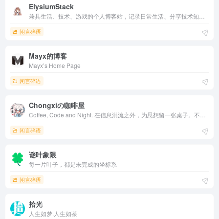
ElysiumStack
兼具生活、技术、游戏的个人博客站，记录日常生活、分享技术知识，与广大个人博客的站长们共同无限进步。现实很残酷，成年人的世界里我们总是扮演着自己不想扮演的角色，演着我们不得不去演的戏份，尝试去记录一些生活的点滴，尝试去换一种心态面对生活，也许若干年后再回首，会有一些不一
闲言碎语
Mayx的博客
Mayx’s Home Page
闲言碎语
Chongxiの咖啡屋
Coffee, Code and Night. 在信息洪流之外，为思想留一张桌子。不追热点，只记录真正想留下的东西。
闲言碎语
谜叶象限
每一片叶子，都是未完成的坐标系
闲言碎语
拾光
人生如梦.人生如茶