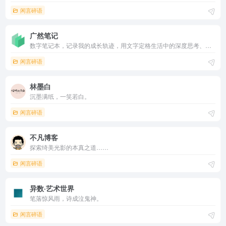
闲言碎语
广然笔记
数字笔记本，记录我的成长轨迹，用文字定格生活中的深度思考、专业技能的学习历程以及生活哲思的吉光片羽，既是自我对话的树洞，也是与同路人共享经验的平台。
闲言碎语
林墨白
沉墨满纸，一笑若白。
闲言碎语
不凡博客
探索绮美光影的本真之道……
闲言碎语
异数·艺术世界
笔落惊风雨，诗成泣鬼神。
闲言碎语