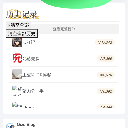
历史记录
烟火录
最受欢迎的网址
>清空全部
查看完整榜单
清空全部历史
云汀记
17,342
允赫先森
7,390
王登科-DK博客
6,576
猪肉分一半
6,382
Elizen
5,890
安静的石头
5,691
Qize Blog