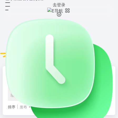
去登录
烟火录
共 171 篇网址
工具导航
资源仓
E导航
ios导航
人工智能
次元导航
学习
学海拾笺
旅行游记
字游人
博客圈
烟火录
实用干货
设
琐碎点滴
时光足迹
盆友圈
市井烟火
闲言碎语
排序
发布
更新
浏览
点赞