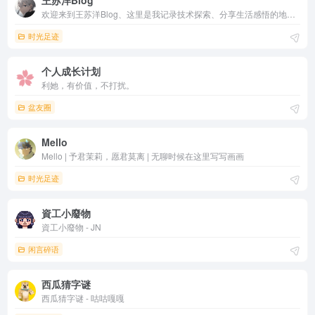
王苏洋Blog
欢迎来到王苏洋Blog、这里是我记录技术探索、分享生活感悟的地方。我热衷于探索新技术，追求简洁优雅的代码。工作之余，我喜欢折腾各种有趣的项目，也会在这里分享一些心得。
时光足迹
个人成长计划
利她，有价值，不打扰。
盆友圈
Mello
Mello | 予君茉莉，愿君莫离 | 无聊时候在这里写写画画
时光足迹
資工小廢物
資工小廢物 - JN
闲言碎语
西瓜猜字谜
西瓜猜字谜 - 咕咕嘎嘎