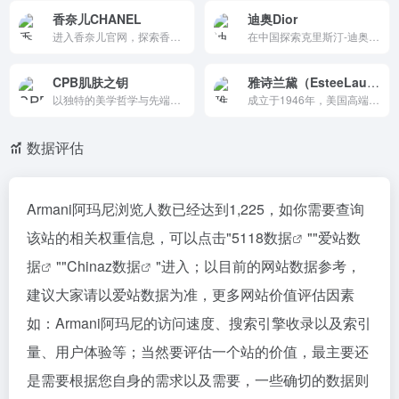
香奈儿CHANEL
迪奥Dior
进入香奈儿官网，探索香奈儿的世界，高级成衣等时尚精品，香奈儿香水，彩妆，护肤品等美容品以及香奈儿手表与高级珠宝。了解新款香奈儿产品图片及价格请登陆香奈儿CHANEL官网。
在中国探索克里斯汀-迪奥 (CD) 的世界：所有男女时装：手袋、成衣、珠宝和手表、高级定制时装，所有美容：香水、化妆品、护肤品
CPB肌肤之钥
雅诗兰黛（EsteeLauder）
以独特的美学哲学与先端科技，倾听肌肤感受，触动每位女性潜藏未觉的美。匠心包装，奢华体验。CPB官方商城尊享限量套装，正品保证。
成立于1946年，美国高端美容品牌。主营护肤、彩妆、香水，明星产品包括小棕瓶修护精华、红石榴系列、双穿戴粉底液。特点科技抗衰、持久自然、奢华品质。2025财年销售额约143亿美元，聚焦创新与数字化，覆盖150多国，象征优雅自信的美容典范。
数据评估
Armani阿玛尼浏览人数已经达到1,225，如你需要查询
该站的相关权重信息，可以点击"
5118数据
""
爱站数
据
""
Chinaz数据
"进入；以目前的网站数据参考，
建议大家请以爱站数据为准，更多网站价值评估因素
如：Armani阿玛尼的访问速度、搜索引擎收录以及索引
量、用户体验等；当然要评估一个站的价值，最主要还
是需要根据您自身的需求以及需要，一些确切的数据则