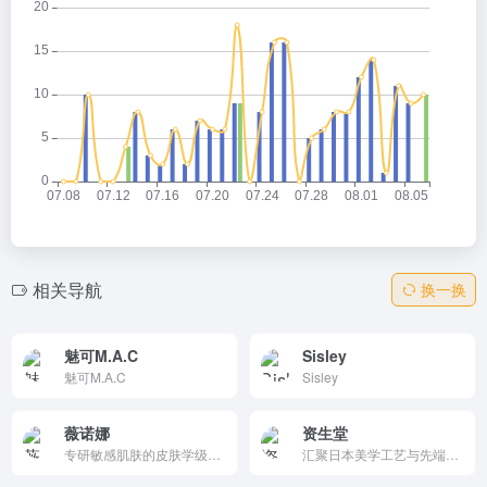
相关导航
换一换
魅可M.A.C
Sisley
魅可M.A.C
Sisley
薇诺娜
资生堂
专研敏感肌肤的皮肤学级护肤品牌，立足皮肤学，深耕云南特色药用植物，以安全有效的敏感肌护肤品闻名。
汇聚日本美学工艺与先端科技研发，资生堂中国官网不仅拥有红腰子精华、蓝胖子防晒霜以及悦薇系列等热门产品，还有更多护肤套装、防晒套装、男士套装等产品套组的资生堂介绍。欲了解更多资生堂旗下品牌/资生堂好用吗/资生堂价格/黄轩 资生堂等信息，敬