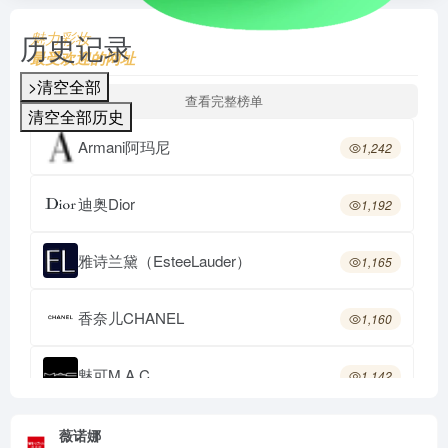
历史记录
魅力彩妆
最受欢迎的网址
>清空全部
查看完整榜单
清空全部历史
Armani阿玛尼
1,242
迪奥Dior
1,192
雅诗兰黛（EsteeLauder）
1,165
香奈儿CHANEL
1,160
魅可M.A.C
1,142
CPB肌肤之钥
576
薇诺娜