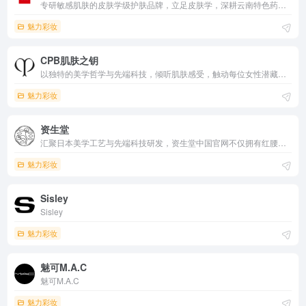
专研敏感肌肤的皮肤学级护肤品牌，立足皮肤学，深耕云南特色药用植物，以安全有效的敏感肌护肤品闻名。
魅力彩妆
CPB肌肤之钥
以独特的美学哲学与先端科技，倾听肌肤感受，触动每位女性潜藏未觉的美。匠心包装，奢华体验。CPB官方商城尊享限量套装，正品保证。
魅力彩妆
资生堂
汇聚日本美学工艺与先端科技研发，资生堂中国官网不仅拥有红腰子精华、蓝胖子防晒霜以及悦薇系列等热门产品，还有更多护肤套装、防晒套装、男士套装等产品套组的资生堂介绍。欲了解更多资生堂旗下品牌/资生堂好用吗/资生堂价格/黄轩 资生堂等信息，敬
魅力彩妆
Sisley
Sisley
魅力彩妆
魅可M.A.C
魅可M.A.C
魅力彩妆