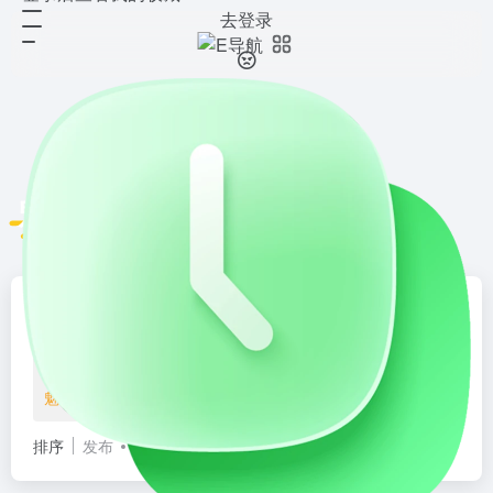
去登录
魅力彩妆
共 9 篇网址
工具导航
资源仓
E导航
ios导航
人工智能
次元导航
学习
餐饮美食
家居生活
装修建材
家电
母婴用品
办公器材
魅力彩妆
美容美发
排序
发布
更新
浏览
点赞