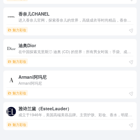
香奈儿CHANEL
进入香奈儿官网，探索香奈儿的世界，高级成衣等时尚精品，香奈儿香水，彩妆，护肤品等美容品以及香奈儿手表与高级珠宝。了解新款香奈儿产品图片及价格请登陆香奈儿CHANEL官网。
魅力彩妆
迪奥Dior
在中国探索克里斯汀-迪奥 (CD) 的世界：所有男女时装：手袋、成衣、珠宝和手表、高级定制时装，所有美容：香水、化妆品、护肤品
魅力彩妆
Armani阿玛尼
Armani阿玛尼
魅力彩妆
雅诗兰黛（EsteeLauder）
成立于1946年，美国高端美容品牌。主营护肤、彩妆、香水，明星产品包括小棕瓶修护精华、红石榴系列、双穿戴粉底液。特点科技抗衰、持久自然、奢华品质。2025财年销售额约143亿美元，聚焦创新与数字化，覆盖150多国，象征优雅自信的美容典范。
魅力彩妆