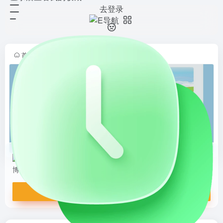
去登录
小生博客
打开网站
宇宙山河烂漫，生活点滴温暖，都值
得得我一一记录，记录我的生活点点
滴滴！
首页
•
博客大全
•
烟火录
•
琐碎点滴
•
正文
小生博客
宇宙山河烂漫，生活点滴温暖，都值得得我一一记录，记录我的生活点点滴滴！
打开网站