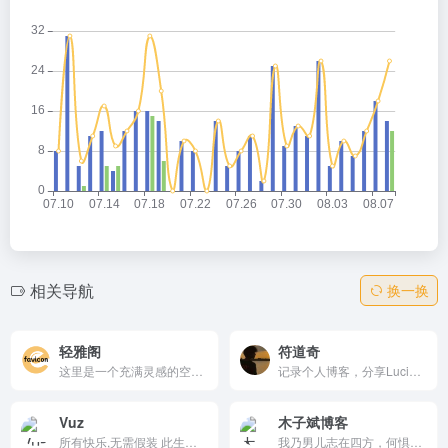
相关导航
换一换
轻雅阁
符道奇
这里是一个充满灵感的空间，我将与您分享对生活、旅行、科技、文化、艺术和个人成长的独特见解。在每一篇文章中，我希望带您探索不同的主题，传递我的故事与思考。
记录个人博客，分享Lucian日常点滴。
Vuz
木子斌博客
所有快乐,无需假装 此生尽兴,赤诚善良
我乃男儿志在四方，何惧世间历沧桑，一个热爱生活的男孩纸，记录生活的美好瞬间的一个博客罢了。