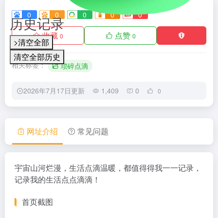
0
0
0
0
0
历史记录
收藏
点赞
0
0
>清空全部
清空全部历史
相关标签：
琐碎点滴
2026年7月17日更新
1,409
0
0
网址介绍
常见问题
宇宙山河烂漫，生活点滴温暖，都值得得我一一记录，
记录我的生活点点滴滴！
首页截图