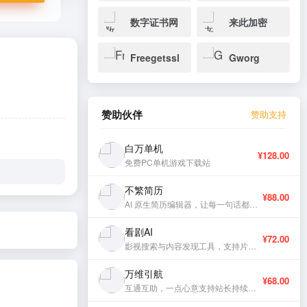
数字证书网
来此加密
Freegetssl
Gworg
赞助伙伴
赞助支持
白万单机
¥128.00
免费PC单机游戏下载站
不繁简历
¥88.00
AI 原生简历编辑器，让每一句话都有分量。
看剧AI
¥72.00
影视搜索与内容发现工具，支持片库浏览与智能推荐。
万维引航
¥68.00
互通互助，一点心意支持站长持续更新。