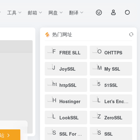
工具
邮箱
网盘
翻译
打开网站
热门网址
FREE SLL
OHTTPS
JoySSL
My SSL
httpSSL
51SSL
Hostinger
Let's Encrypt
LookSSL
ZeroSSL
SSL For Free
SSL
站