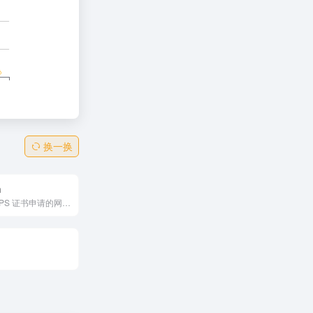
换一换
n
提供免费 HTTPS 证书申请的网站，提供 90 天的免费证书和多种证书类型，支持自动化部署，简化证书安装和更新流程。它界面简洁，操作简单，是提升网站安全性的理想选择。