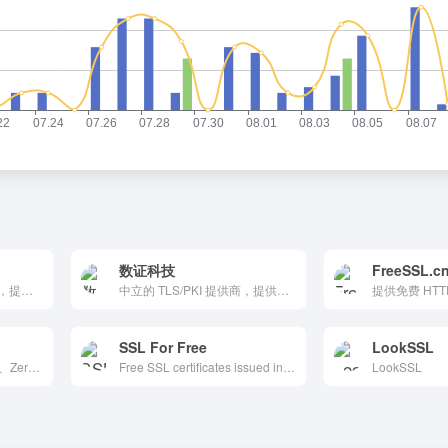
数证科技
FreeSSL.c
领先的数字证书颁发机构，提供 SSL/TLS 证书、代码签名证书、电子邮件签名证书等多种数字证书服务。它通过高级加密技术、品牌保护解决方案和企业级数字身份验证服务，显著提升了在线交易的安全性和客户信任度，是企业和组织提升网络安全的理想选择。
中立的 TLS/PKI 提供商，提供多种品牌和等级的 SSL 证书，帮助用户提升网站的安全性、客户信任度和品牌形象，特别适合个人网站、中小企业和大型企业使用。
SSL For Free
LookSSL
提供 Let&#039;s Encrypt、Zerossl、Sectigo 等多个品牌的证书。它支持多种类型的证书，包括单域名、通配符和多域名证书，满足不同用户的需求。通过自动化管理和快速签发，确保用户在使用过程中的体验和安全。
Free SSL certificates issued in less than a minute, for one or multiple domains, supporting wildcards and ACME with tutorials.
LookSSL