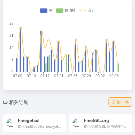
相关导航
换一换
Freegetssl
FreeSSL.org
提供 Let&#039;s Encrypt、Zerossl、Sectigo 等多个品牌的证书。它支持多种类型的证书，包括单域名、通配符和多域名证书，满足不同用户的需求。通过自动化管理和快速签发，确保用户在使用过程中的体验和安全。
提供免费 SSL 证书的平台，支持 ACME 协议和 REST API，允许用户在 5 分钟内完成证书的申请和续期，特别适合个人网站和小型项目。