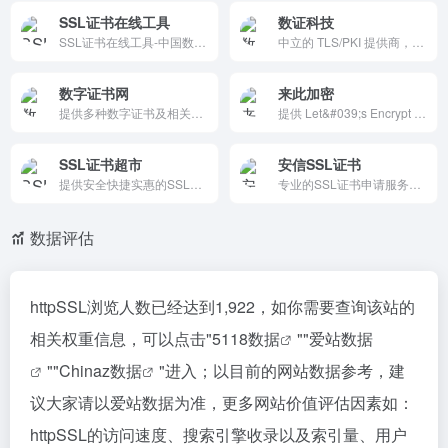
SSL证书在线工具
数证科技
SSL证书在线工具-中国数字证书CHINASSL
中立的 TLS/PKI 提供商，提供多种品牌和等级的 SSL 证书，帮助用户提升网站的安全性、客户信任度和品牌形象，特别适合个人网站、中小企业和大型企业使用。
数字证书网
来此加密
提供多种数字证书及相关服务的平台，整合了全球知名的CA品牌，如Symantec、DigiCert、GeoTrust等。提供SSL证书、代码签名证书等多种类型的数字证书，帮助用户确保网站和应用的安全性。
提供 Let&#039;s Encrypt 免费 SSL 证书申请服务的平台，操作简单，支持自动化续期，帮助网站轻松实现 HTTPS 加密，提升网络安全性和用户信任度。
SSL证书超市
安信SSL证书
提供安全快捷实惠的SSL证书!给网站安装SSL证书来获取更多的客户信任,快速签发,价格便宜,免费重新颁发,SSL证书不限服务器,7x24小时技术支持!我们提供企业ov EVSSL证书、域名型DVSSL证书和免费SSL证书供您使用。
专业的SSL证书申请服务商,提供DigiCert、Symantec、GeoTrust、COMODO、GlobalSign等多个知名品牌的https证书申请业务。在安信证书申请SSL证书价格实惠,有专业技术支持、免费安装SSL证书服务,为您的在线业务保驾护航。
数据评估
httpSSL浏览人数已经达到1,922，如你需要查询该站的
相关权重信息，可以点击"
5118数据
""
爱站数据
""
Chinaz数据
"进入；以目前的网站数据参考，建
议大家请以爱站数据为准，更多网站价值评估因素如：
httpSSL的访问速度、搜索引擎收录以及索引量、用户