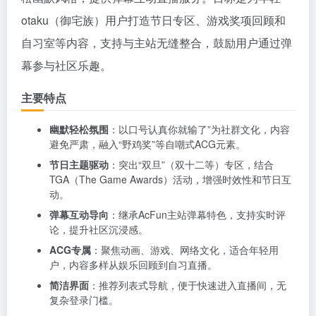
otaku（御宅族）用户打造节日专区、游戏奖项回顾和
自习室等内容，支持与主站无缝整合，鼓励用户通过弹
幕参与社区乐趣。
主要特点
幽默轻松氛围
：以口号认真你就输了”为社群文化，内容
避免严肃，融入“野鸡奖”等自嘲式ACG元素。
节日主题驱动
：突出“双旦”（双十二等）专区，结合
TGA（The Game Awards）活动，增强时效性和节日互
动。
弹幕互动导向
：继承AcFun主站弹幕特色，支持实时评
论，提升社区沉浸感。
ACG专属
：聚焦动画、游戏、网络文化，适合年轻用
户，内容多样从娱乐回顾到自习直播。
简洁界面
：推荐列表式导航，便于快速进入直播间，无
复杂登录门槛。