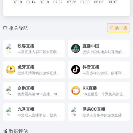
相关导航
换一换
映客直播
直播中国
丰富直播内容和强大互动功能的娱乐平台，用户可以观看娱乐、音乐、游戏等多种直播，通过弹幕、送礼物等方式与主播互动，同时还能参与平台举办的各类活动和公益活动。
提供中国各地实时直播的高清平台，涵盖自然风光、城市景观和文化活动，用户可以通过互动功能增强参与感，是了解中国文化的绝佳窗口。
虎牙直播
抖音直播
提供高清流畅的游戏直播、娱乐直播和赛事内容的弹幕式互动平台，用户可以通过弹幕和打赏功能与主播实时互动，享受个性化的内容推荐。
丰富多样的游戏、娱乐和知识直播内容的互动平台，用户可以通过弹幕、点赞和送礼物等方式与主播实时互动，享受高清流畅的直播体验，并通过个性化推荐快速找到感兴趣的直播间。
企鹅直播
KK直播
免费看高清NBA直播、NFL橄榄球直播、足球直播、台球直播、CBA、欧冠意甲西甲直播同时还有国家健美冠军直播健身教你减肥练出好身材，更有高颜值美女主播解说体育赛事。
KK直播是一个聚集高颜值才艺达人、网红主播的视频直播交友平台。这里有24小时精彩不间断的女神直播、才艺直播、户外直播、派对交友、情感陪伴、游戏陪玩，随时随地与美女帅哥零距离接触！
九秀直播
网易CC直播
中文成人直播平台，提供美女主播实时视频聊天和表演。支持礼物打赏、排行榜、公屏互动，房间分类热门/新人。注册充值解锁高清特权，网页/App多端访问。内容娱乐导向、互动强，是国内用户观看直播表演的热门站点。
提供丰富多样的游戏直播内容和互动功能，为用户打造一个充满活力的游戏娱乐社区。
数据评估